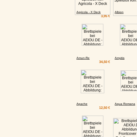
Agricola - X Deck
Albion
3,95 €
Amun-Re
Amyitis
34,50 €
Apache
Aqua Romana
12,50 €