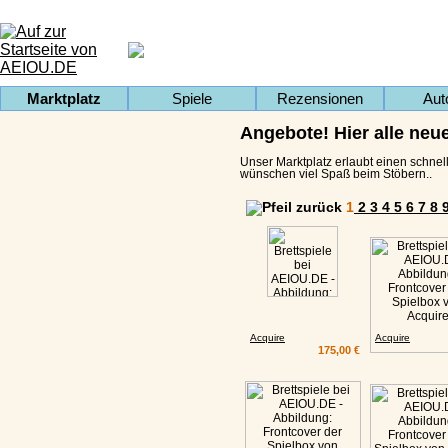
Marktplatz
Spiele
Rezensionen
Aut
Angebote! Hier alle neu
Unser Marktplatz erlaubt einen schnell
wünschen viel Spaß beim Stöbern..
1
2
3
4
5
6
7
8
Acquire
Acquire
175,00 €