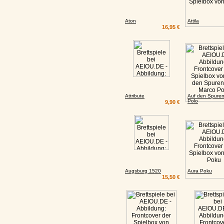
Aton
Attila
16,95 €
Attribute
Auf den Spuren
Polo
9,90 €
Augsburg 1520
Aura Poku
15,50 €