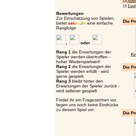
14
Aufz
15
Euph
Bewertungen
Zur Einschätzung von Spielen,
Die Pr
bietet
a
e
i
o
u
.
d
e
eine einfache
Rangfolge:
,
oder
Rang 1
die Erwartungen der
Ki
Spieler werden übertroffen -
hoher Wiederspielwert!
Rang 2
die Erwartungen der
Die Pr
Spieler werden erfüllt - wird
gerne gespielt.
Rang 3
bleibt hinter den
Erwartungen der Spieler zurück -
wird seltener gespielt.
Findet ihr ein Fragezeichen vor,
liegen uns noch keine Eindrücke
zu diesem Spiel vor.
Die Pr