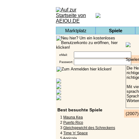
Marktplatz
Spiele
eMail:
Spiele
Passwort:
Best besuchte Spiele
(2007
1
Mauna Kea
2
Puerto Rico
3
Gleichgewicht des Schreckens
4
Time 'n' Space
5
Agricola