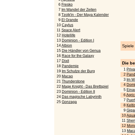
6
Fresko
7
Im Wandel der Zeiten
8
Tzolk'in - Der Maya Kalender
9
El Grande
10
Caylus
11
Space Alert
12
Hotellife
13
Dominion - Edition I
14
Albion
Spiele
15
Die Händler von Genua
16
Race for the Galaxy
17
Dixit
Die b
18
Pandemie
1
Priva
19
Im Schutze der Burg
2
Pand
20
Macao
3
Im W
21
Thunderstone
4
Domi
22
Mage Knight - Das Brettspiel
5
Eina
23
Dominion - Edition II
6
Agric
24
Das magische Labyrinth
7
Puert
25
Gonzaga
8
Kelti
9
Gigan
10
Aquar
11
Sher
12
Monu
13
Maca