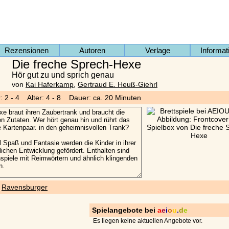
Rezensionen
Autoren
Verlage
Informat
Die freche Sprech-Hexe
Hör gut zu und sprich genau
von
Kai Haferkamp
,
Gertraud E. Heuß-Giehrl
r: 2 - 4 Alter: 4 - 8 Dauer: ca. 20 Minuten
)
Ravensburger
Spielangebote bei
a
e
i
o
u
.
d
e
Es liegen keine aktuellen Angebote vor.