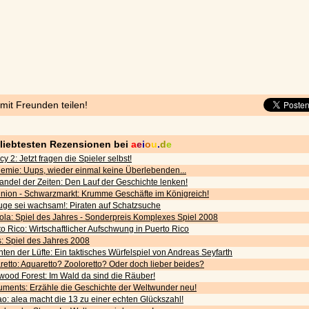
 mit Freunden teilen!
eliebtesten Rezensionen bei
a
e
i
o
u
.
d
e
cy 2: Jetzt fragen die Spieler selbst!
emie: Uups, wieder einmal keine Überlebenden...
andel der Zeiten: Den Lauf der Geschichte lenken!
nion - Schwarzmarkt: Krumme Geschäfte im Königreich!
uge sei wachsam!: Piraten auf Schatzsuche
ola: Spiel des Jahres - Sonderpreis Komplexes Spiel 2008
o Rico: Wirtschaftlicher Aufschwung in Puerto Rico
s: Spiel des Jahres 2008
ten der Lüfte: Ein taktisches Würfelspiel von Andreas Seyfarth
etto: Aquaretto? Zooloretto? Oder doch lieber beides?
wood Forest: Im Wald da sind die Räuber!
ments: Erzähle die Geschichte der Weltwunder neu!
o: alea macht die 13 zu einer echten Glückszahl!