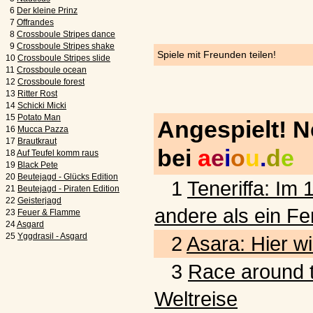
6
Der kleine Prinz
7
Offrandes
8
Crossboule Stripes dance
9
Crossboule Stripes shake
Spiele mit Freunden teilen!
10
Crossboule Stripes slide
11
Crossboule ocean
12
Crossboule forest
13
Ritter Rost
14
Schicki Micki
15
Potato Man
Angespielt! 
16
Mucca Pazza
17
Brautkraut
bei
a
e
i
o
u
.
d
e
18
Auf Teufel komm raus
19
Black Pete
20
Beutejagd - Glücks Edition
1
Teneriffa: Im 
21
Beutejagd - Piraten Edition
22
Geisterjagd
andere als ein Fe
23
Feuer & Flamme
24
Asgard
25
Yggdrasil - Asgard
2
Asara: Hier wi
3
Race around t
Weltreise