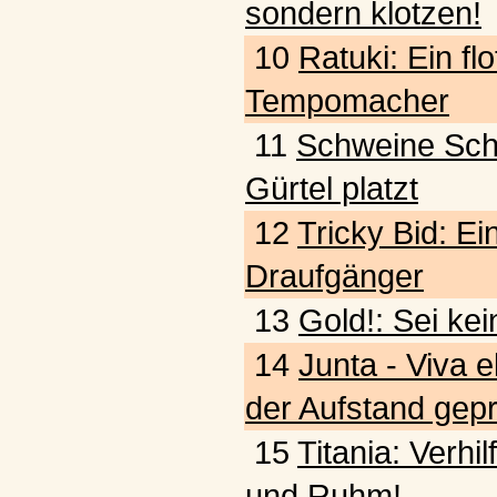
sondern klotzen!
10
Ratuki: Ein fl
Tempomacher
11
Schweine Schw
Gürtel platzt
12
Tricky Bid: Ein
Draufgänger
13
Gold!: Sei kei
14
Junta - Viva e
der Aufstand gepr
15
Titania: Verhi
und Ruhm!