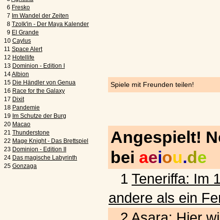
6
Fresko
7
Im Wandel der Zeiten
8
Tzolk'in - Der Maya Kalender
9
El Grande
10
Caylus
11
Space Alert
12
Hotellife
13
Dominion - Edition I
14
Albion
15
Die Händler von Genua
Spiele mit Freunden teilen!
16
Race for the Galaxy
17
Dixit
18
Pandemie
19
Im Schutze der Burg
20
Macao
Angespielt! 
21
Thunderstone
22
Mage Knight - Das Brettspiel
23
Dominion - Edition II
bei
a
e
i
o
u
.
d
e
24
Das magische Labyrinth
25
Gonzaga
1
Teneriffa: Im 
andere als ein Fe
2
Asara: Hier wi