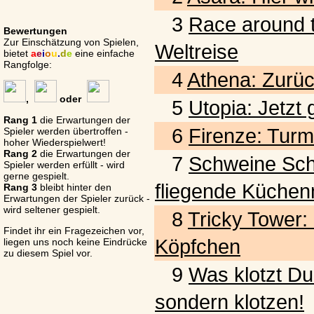
3
Race around t
Bewertungen
Zur Einschätzung von Spielen,
Weltreise
bietet
a
e
i
o
u
.
d
e
eine einfache
Rangfolge:
4
Athena: Zurück
,
oder
5
Utopia: Jetzt
Rang 1
die Erwartungen der
6
Firenze: Turm
Spieler werden übertroffen -
hoher Wiederspielwert!
Rang 2
die Erwartungen der
7
Schweine Schwar
Spieler werden erfüllt - wird
gerne gespielt.
fliegende Küchen
Rang 3
bleibt hinter den
Erwartungen der Spieler zurück -
wird seltener gespielt.
8
Tricky Tower:
Findet ihr ein Fragezeichen vor,
Köpfchen
liegen uns noch keine Eindrücke
zu diesem Spiel vor.
9
Was klotzt Du
sondern klotzen!