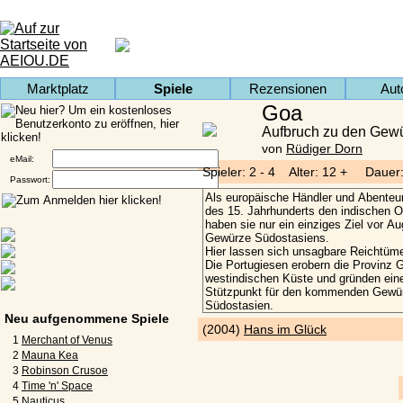
Marktplatz
Spiele
Rezensionen
Aut
Goa
Aufbruch zu den Gewü
von
Rüdiger Dorn
eMail:
Spieler: 2 - 4 Alter: 12 + Dauer:
Passwort:
Neu aufgenommene Spiele
(2004)
Hans im Glück
1
Merchant of Venus
2
Mauna Kea
3
Robinson Crusoe
4
Time 'n' Space
5
Nauticus