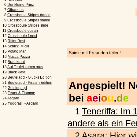
6
Der kleine Prinz
7
Offrandes
8
Crossboule Stripes dance
9
Crossboule Stripes shake
10
Crossboule Stripes slide
11
Crossboule ocean
12
Crossboule forest
13
Ritter Rost
14
Schicki Micki
15
Potato Man
Spiele mit Freunden teilen!
16
Mucca Pazza
17
Brautkraut
18
Auf Teufel komm raus
19
Black Pete
20
Beutejagd - Glücks Edition
Angespielt! 
21
Beutejagd - Piraten Edition
22
Geisterjagd
23
Feuer & Flamme
bei
a
e
i
o
u
.
d
e
24
Asgard
25
Yggdrasil - Asgard
1
Teneriffa: Im 
andere als ein Fe
2
Asara: Hier wi