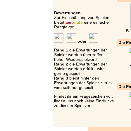
Bewertungen
Zur Einschätzung von Spielen,
bietet
a
e
i
o
u
.
d
e
eine einfache
Rangfolge:
Ki
,
oder
Die Pr
Rang 1
die Erwartungen der
Spieler werden übertroffen -
hoher Wiederspielwert!
Rang 2
die Erwartungen der
Spieler werden erfüllt - wird
gerne gespielt.
Rang 3
bleibt hinter den
Erwartungen der Spieler zurück -
Die Pr
wird seltener gespielt.
Findet ihr ein Fragezeichen vor,
liegen uns noch keine Eindrücke
zu diesem Spiel vor.