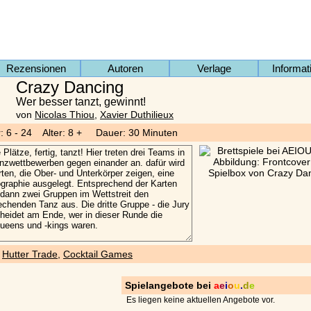
Rezensionen
Autoren
Verlage
Informat
Crazy Dancing
Wer besser tanzt, gewinnt!
von
Nicolas Thiou
,
Xavier Duthilieux
r: 6 - 24 Alter: 8 + Dauer: 30 Minuten
)
Hutter Trade
,
Cocktail Games
Spielangebote bei
a
e
i
o
u
.
d
e
Es liegen keine aktuellen Angebote vor.