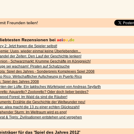
 mit Freunden teilen!
eliebtesten Rezensionen bei
a
e
i
o
u
.
d
e
cy 2: Jetzt fragen die Spieler selbst!
emie: Uups, wieder einmal keine Überlebenden...
andel der Zeiten: Den Lauf der Geschichte lenken!
nion - Schwarzmarkt: Krumme Geschäfte im Königreich!
uge sei wachsam!: Piraten auf Schatzsuche
ola: Spiel des Jahres - Sonderpreis Komplexes Spiel 2008
o Rico: Wirtschaftlicher Aufschwung in Puerto Rico
s: Spiel des Jahres 2008
ten der Lüfte: Ein taktisches Würfelspiel von Andreas Seyfarth
etto: Aquaretto? Zooloretto? Oder doch lieber beides?
wood Forest: Im Wald da sind die Räuber!
ments: Erzähle die Geschichte der Weltwunder neu!
o: alea macht die 13 zu einer echten Glückszahl!
iehender Sturm: Im Weltraum wird es eng!
rat & Tigris: Zivilisationen entstehen und vergehen
eisträger für das 'Spiel des Jahres 2012'