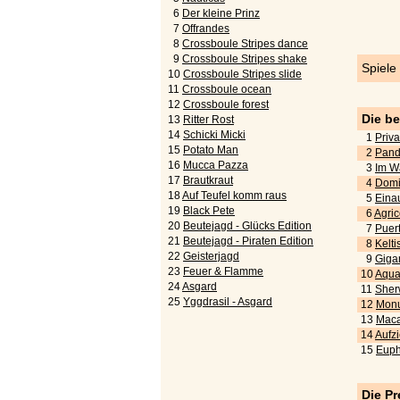
6
Der kleine Prinz
7
Offrandes
8
Crossboule Stripes dance
9
Crossboule Stripes shake
Spiele
10
Crossboule Stripes slide
11
Crossboule ocean
12
Crossboule forest
Die b
13
Ritter Rost
14
Schicki Micki
1
Priva
15
Potato Man
2
Pand
16
Mucca Pazza
3
Im W
17
Brautkraut
4
Domi
18
Auf Teufel komm raus
5
Eina
19
Black Pete
6
Agric
20
Beutejagd - Glücks Edition
7
Puert
21
Beutejagd - Piraten Edition
8
Kelti
22
Geisterjagd
9
Gigan
23
Feuer & Flamme
10
Aquar
24
Asgard
11
Sher
25
Yggdrasil - Asgard
12
Monu
13
Maca
14
Aufz
15
Euph
Die Pr