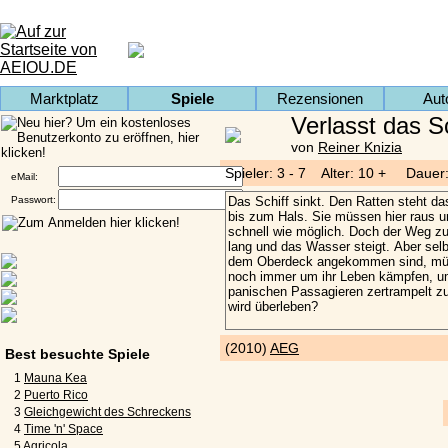
Marktplatz
Spiele
Rezensionen
Aut
Verlasst das Sc
von
Reiner Knizia
Spieler: 3 - 7 Alter: 10 + Dauer
eMail:
Passwort:
(2010)
AEG
Best besuchte Spiele
1
Mauna Kea
2
Puerto Rico
3
Gleichgewicht des Schreckens
4
Time 'n' Space
5
Agricola