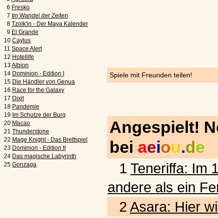
6
Fresko
7
Im Wandel der Zeiten
8
Tzolk'in - Der Maya Kalender
9
El Grande
10
Caylus
11
Space Alert
12
Hotellife
13
Albion
14
Dominion - Edition I
Spiele mit Freunden teilen!
15
Die Händler von Genua
16
Race for the Galaxy
17
Dixit
18
Pandemie
19
Im Schutze der Burg
Angespielt! 
20
Macao
21
Thunderstone
22
Mage Knight - Das Brettspiel
bei
a
e
i
o
u
.
d
e
23
Dominion - Edition II
24
Das magische Labyrinth
1
Teneriffa: Im 
25
Gonzaga
andere als ein Fe
2
Asara: Hier wi