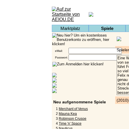
Marktplatz
Spiele
Spieler
eMail:
Passwort:
(2010
Neu aufgenommene Spiele
1
Merchant of Venus
2
Mauna Kea
3
Robinson Crusoe
4
Time 'n' Space
5
Nauticus