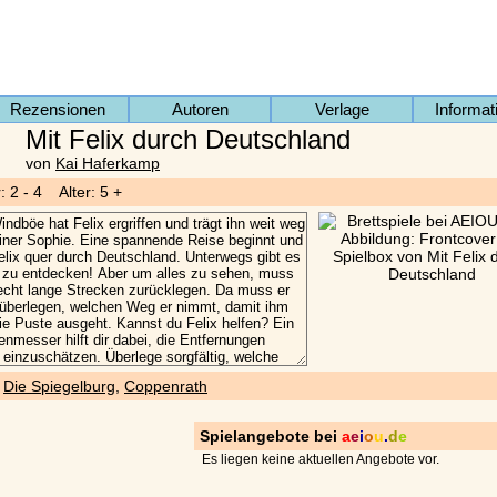
Rezensionen
Autoren
Verlage
Informat
Mit Felix durch Deutschland
von
Kai Haferkamp
: 2 - 4 Alter: 5 +
)
Die Spiegelburg
,
Coppenrath
Spielangebote bei
a
e
i
o
u
.
d
e
Es liegen keine aktuellen Angebote vor.