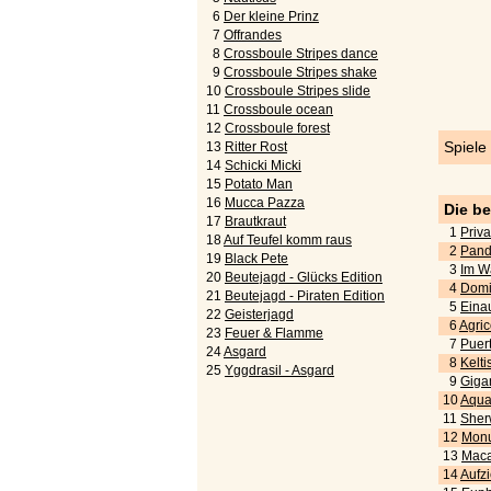
6
Der kleine Prinz
7
Offrandes
8
Crossboule Stripes dance
9
Crossboule Stripes shake
10
Crossboule Stripes slide
11
Crossboule ocean
12
Crossboule forest
Spiele
13
Ritter Rost
14
Schicki Micki
15
Potato Man
16
Mucca Pazza
Die b
17
Brautkraut
1
Priva
18
Auf Teufel komm raus
2
Pand
19
Black Pete
3
Im W
20
Beutejagd - Glücks Edition
4
Domi
21
Beutejagd - Piraten Edition
5
Eina
22
Geisterjagd
6
Agric
23
Feuer & Flamme
7
Puert
24
Asgard
8
Kelti
25
Yggdrasil - Asgard
9
Gigan
10
Aquar
11
Sher
12
Monu
13
Maca
14
Aufz