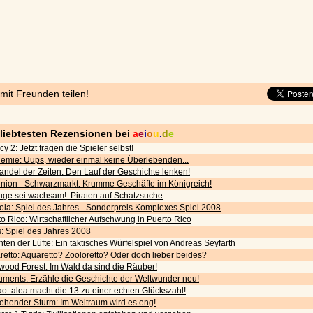
 mit Freunden teilen!
eliebtesten Rezensionen bei
a
e
i
o
u
.
d
e
cy 2: Jetzt fragen die Spieler selbst!
emie: Uups, wieder einmal keine Überlebenden...
andel der Zeiten: Den Lauf der Geschichte lenken!
nion - Schwarzmarkt: Krumme Geschäfte im Königreich!
uge sei wachsam!: Piraten auf Schatzsuche
ola: Spiel des Jahres - Sonderpreis Komplexes Spiel 2008
o Rico: Wirtschaftlicher Aufschwung in Puerto Rico
s: Spiel des Jahres 2008
ten der Lüfte: Ein taktisches Würfelspiel von Andreas Seyfarth
etto: Aquaretto? Zooloretto? Oder doch lieber beides?
wood Forest: Im Wald da sind die Räuber!
ments: Erzähle die Geschichte der Weltwunder neu!
o: alea macht die 13 zu einer echten Glückszahl!
iehender Sturm: Im Weltraum wird es eng!