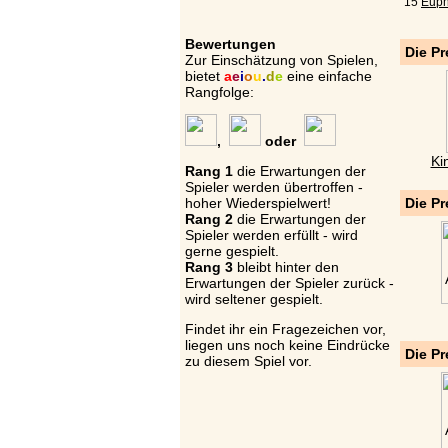
15
Euph
Bewertungen
Die Pr
Zur Einschätzung von Spielen,
bietet
a
e
i
o
u
.
d
e
eine einfache
Rangfolge:
,
oder
Ki
Rang 1
die Erwartungen der
Spieler werden übertroffen -
hoher Wiederspielwert!
Die Pr
Rang 2
die Erwartungen der
Spieler werden erfüllt - wird
gerne gespielt.
Rang 3
bleibt hinter den
Erwartungen der Spieler zurück -
wird seltener gespielt.
Findet ihr ein Fragezeichen vor,
liegen uns noch keine Eindrücke
Die Pr
zu diesem Spiel vor.