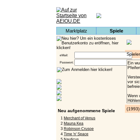
Marktplatz
Spiele
Spiele
eMail:
Passwort:
(1993
Neu aufgenommene Spiele
1
Merchant of Venus
2
Mauna Kea
3
Robinson Crusoe
4
Time 'n' Space
5
Nauticus