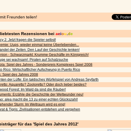
 mit Freunden teilen!
eliebtesten Rezensionen bei
a
e
i
o
u
.
d
e
cy 2: Jetzt fragen die Spieler selbst!
emie: Uups, wieder einmal keine Überlebenden...
andel der Zeiten: Den Lauf der Geschichte lenken!
nion - Schwarzmarkt: Krumme Geschäfte im Königreich!
uge sei wachsam!: Piraten auf Schatzsuche
ola: Spiel des Jahres - Sonderpreis Komplexes Spiel 2008
o Rico: Wirtschaftlicher Aufschwung in Puerto Rico
s: Spiel des Jahres 2008
ten der Lüfte: Ein taktisches Würfelspiel von Andreas Seyfarth
etto: Aquaretto? Zooloretto? Oder doch lieber beides?
wood Forest: Im Wald da sind die Räuber!
ments: Erzähle die Geschichte der Weltwunder neu!
o: alea macht die 13 zu einer echten Glückszahl!
iehender Sturm: Im Weltraum wird es eng!
rat & Tigris: Zivilisationen entstehen und vergehen
eisträger für das 'Spiel des Jahres 2012'