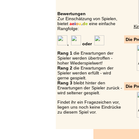
Bewertungen
Zur Einschätzung von Spielen,
bietet
a
e
i
o
u
.
d
e
eine einfache
Ki
Rangfolge:
Die Pr
,
oder
Rang 1
die Erwartungen der
Spieler werden übertroffen -
hoher Wiederspielwert!
Rang 2
die Erwartungen der
Spieler werden erfüllt - wird
gerne gespielt.
Rang 3
bleibt hinter den
Die Pr
Erwartungen der Spieler zurück -
wird seltener gespielt.
Findet ihr ein Fragezeichen vor,
liegen uns noch keine Eindrücke
zu diesem Spiel vor.