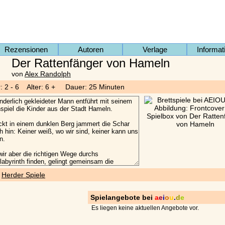
Rezensionen
Autoren
Verlage
Informat
Der Rattenfänger von Hameln
von
Alex Randolph
r: 2 - 6 Alter: 6 + Dauer: 25 Minuten
)
Herder Spiele
Spielangebote bei
a
e
i
o
u
.
d
e
Es liegen keine aktuellen Angebote vor.