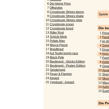
6
Der kleine Prinz
7
Offrandes
8
Crossboule Stripes dance
Spiele
9
Crossboule Stripes shake
10
Crossboule Stripes slide
11
Crossboule ocean
Die b
12
Crossboule forest
13
Ritter Rost
1
Priva
14
Schicki Micki
2
Pand
15
Potato Man
3
Im W
16
Mucca Pazza
4
Domi
17
Brautkraut
5
Eina
18
Auf Teufel komm raus
6
Agric
19
Black Pete
7
Puert
20
Beutejagd - Glücks Edition
8
Kelti
21
Beutejagd - Piraten Edition
9
Gigan
22
Geisterjagd
10
Aquar
23
Feuer & Flamme
11
Sher
24
Asgard
12
Monu
25
Yggdrasil - Asgard
13
Maca
14
Aufz
15
Euph
Die Pr