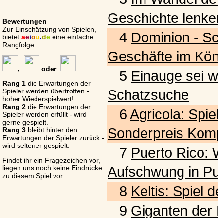
Geschichte lenke
Bewertungen
Zur Einschätzung von Spielen,
4
Dominion - S
bietet
a
e
i
o
u
.
d
e
eine einfache
Rangfolge:
Geschäfte im Kön
,
oder
5
Einauge sei w
Rang 1
die Erwartungen der
Schatzsuche
Spieler werden übertroffen -
hoher Wiederspielwert!
Rang 2
die Erwartungen der
6
Agricola: Spie
Spieler werden erfüllt - wird
gerne gespielt.
Sonderpreis Komp
Rang 3
bleibt hinter den
Erwartungen der Spieler zurück -
wird seltener gespielt.
7
Puerto Rico: W
Findet ihr ein Fragezeichen vor,
Aufschwung in Pu
liegen uns noch keine Eindrücke
zu diesem Spiel vor.
8
Keltis: Spiel
9
Giganten der L