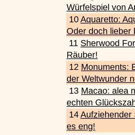
Würfelspiel von A
10
Aquaretto: Aq
Oder doch lieber
11
Sherwood Fore
Räuber!
12
Monuments: E
der Weltwunder n
13
Macao: alea m
echten Glückszah
14
Aufziehender 
es eng!