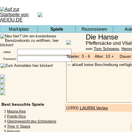
Marktplatz
Spiele
Rezensionen
Aut
Die Hanse
Pfeffersäcke und Vita
von
Tom Schoeps
,
Henn
eMail:
Spieler: 3 - 6 Alter: 10 + Dauer:
Passwort:
Best besuchte Spiele
(1993)
LAURIN Verlag
1
Mauna Kea
2
Puerto Rico
3
Gleichgewicht des Schreckens
4
Time 'n' Space
5
Agricola