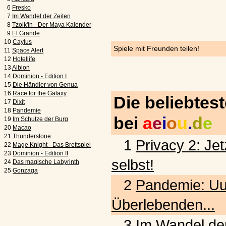
6
Fresko
7
Im Wandel der Zeiten
8
Tzolk'in - Der Maya Kalender
9
El Grande
10
Caylus
Spiele mit Freunden teilen!
11
Space Alert
12
Hotellife
13
Albion
14
Dominion - Edition I
15
Die Händler von Genua
16
Race for the Galaxy
Die beliebtes
17
Dixit
18
Pandemie
bei
a
e
i
o
u
.
d
e
19
Im Schutze der Burg
20
Macao
21
Thunderstone
1
Privacy 2: Jet
22
Mage Knight - Das Brettspiel
23
Dominion - Edition II
selbst!
24
Das magische Labyrinth
25
Gonzaga
2
Pandemie: Uu
Überlebenden...
3
Im Wandel der