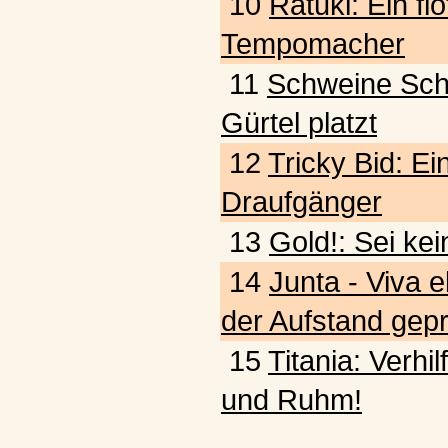
10
Ratuki: Ein fl
Tempomacher
11
Schweine Schw
Gürtel platzt
12
Tricky Bid: Ein
Draufgänger
13
Gold!: Sei kei
14
Junta - Viva e
der Aufstand gepr
15
Titania: Verhi
und Ruhm!