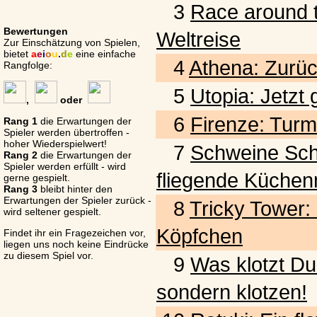
3
Race around t
Bewertungen
Weltreise
Zur Einschätzung von Spielen,
bietet
a
e
i
o
u
.
d
e
eine einfache
4
Athena: Zurück
Rangfolge:
5
Utopia: Jetzt
,
oder
6
Firenze: Turm
Rang 1
die Erwartungen der
Spieler werden übertroffen -
hoher Wiederspielwert!
7
Schweine Schwar
Rang 2
die Erwartungen der
Spieler werden erfüllt - wird
fliegende Küchen
gerne gespielt.
Rang 3
bleibt hinter den
Erwartungen der Spieler zurück -
8
Tricky Tower:
wird seltener gespielt.
Köpfchen
Findet ihr ein Fragezeichen vor,
liegen uns noch keine Eindrücke
zu diesem Spiel vor.
9
Was klotzt Du
sondern klotzen!