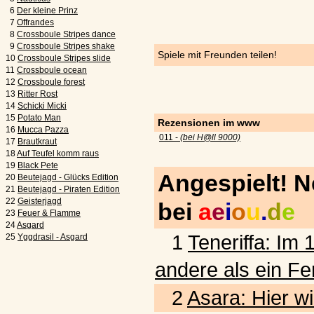
6
Der kleine Prinz
7
Offrandes
8
Crossboule Stripes dance
9
Crossboule Stripes shake
Spiele mit Freunden teilen!
10
Crossboule Stripes slide
11
Crossboule ocean
12
Crossboule forest
13
Ritter Rost
14
Schicki Micki
15
Potato Man
Rezensionen im www
16
Mucca Pazza
011 -
(bei H@ll 9000)
17
Brautkraut
18
Auf Teufel komm raus
19
Black Pete
Angespielt! 
20
Beutejagd - Glücks Edition
21
Beutejagd - Piraten Edition
22
Geisterjagd
bei
a
e
i
o
u
.
d
e
23
Feuer & Flamme
24
Asgard
1
Teneriffa: Im 
25
Yggdrasil - Asgard
andere als ein Fe
2
Asara: Hier wi