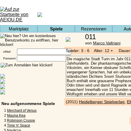
Marktplatz
Spiele
Rezensionen
Aut
011
von
Marco Valtriani
Spieler: 3 - 6 Alter: 12 + Dauer
eMail:
Passwort:
(2011)
Heidelberger Spielverlag
,
El
Neu aufgenommene Spiele
1
Merchant of Venus
2
Mauna Kea
3
Robinson Crusoe
4
Time 'n' Space
5
Nauticus