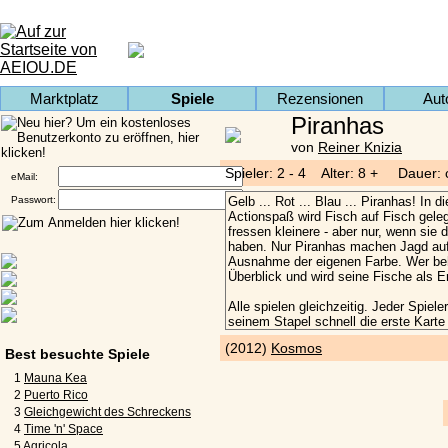
Marktplatz
Spiele
Rezensionen
Aut
Piranhas
von
Reiner Knizia
Spieler: 2 - 4 Alter: 8 + Dauer: 
eMail:
Passwort:
(2012)
Kosmos
Best besuchte Spiele
1
Mauna Kea
2
Puerto Rico
3
Gleichgewicht des Schreckens
4
Time 'n' Space
5
Agricola