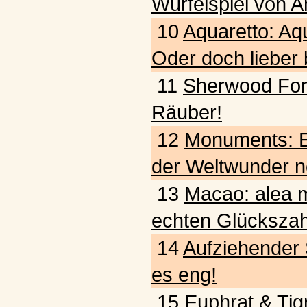
Würfelspiel von A
10
Aquaretto: Aq
Oder doch lieber
11
Sherwood Fore
Räuber!
12
Monuments: E
der Weltwunder n
13
Macao: alea m
echten Glückszah
14
Aufziehender 
es eng!
15
Euphrat & Tigr