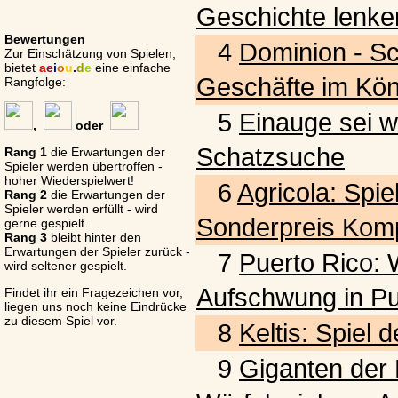
Geschichte lenke
Bewertungen
4
Dominion - S
Zur Einschätzung von Spielen,
bietet
a
e
i
o
u
.
d
e
eine einfache
Geschäfte im Kön
Rangfolge:
5
Einauge sei w
,
oder
Schatzsuche
Rang 1
die Erwartungen der
Spieler werden übertroffen -
hoher Wiederspielwert!
6
Agricola: Spie
Rang 2
die Erwartungen der
Spieler werden erfüllt - wird
Sonderpreis Komp
gerne gespielt.
Rang 3
bleibt hinter den
Erwartungen der Spieler zurück -
7
Puerto Rico: W
wird seltener gespielt.
Aufschwung in Pu
Findet ihr ein Fragezeichen vor,
liegen uns noch keine Eindrücke
zu diesem Spiel vor.
8
Keltis: Spiel
9
Giganten der L