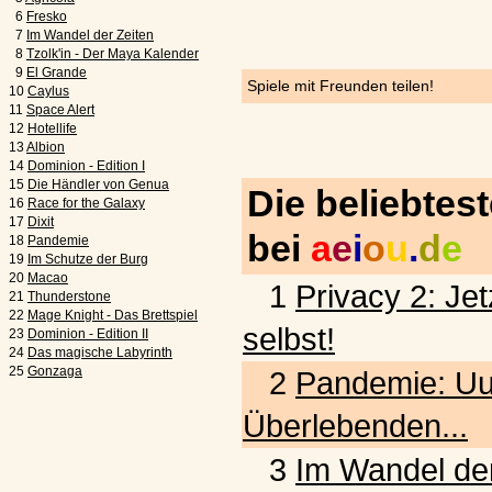
6
Fresko
7
Im Wandel der Zeiten
8
Tzolk'in - Der Maya Kalender
9
El Grande
Spiele mit Freunden teilen!
10
Caylus
11
Space Alert
12
Hotellife
13
Albion
14
Dominion - Edition I
15
Die Händler von Genua
Die beliebtes
16
Race for the Galaxy
17
Dixit
bei
a
e
i
o
u
.
d
e
18
Pandemie
19
Im Schutze der Burg
20
Macao
1
Privacy 2: Jet
21
Thunderstone
22
Mage Knight - Das Brettspiel
selbst!
23
Dominion - Edition II
24
Das magische Labyrinth
25
Gonzaga
2
Pandemie: Uu
Überlebenden...
3
Im Wandel der