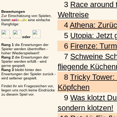
3
Race around t
Bewertungen
Weltreise
Zur Einschätzung von Spielen,
bietet
a
e
i
o
u
.
d
e
eine einfache
4
Athena: Zurück
Rangfolge:
5
Utopia: Jetzt
,
oder
6
Firenze: Turm
Rang 1
die Erwartungen der
Spieler werden übertroffen -
hoher Wiederspielwert!
7
Schweine Schwar
Rang 2
die Erwartungen der
Spieler werden erfüllt - wird
fliegende Küchen
gerne gespielt.
Rang 3
bleibt hinter den
Erwartungen der Spieler zurück -
8
Tricky Tower:
wird seltener gespielt.
Köpfchen
Findet ihr ein Fragezeichen vor,
liegen uns noch keine Eindrücke
zu diesem Spiel vor.
9
Was klotzt Du
sondern klotzen!