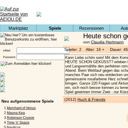
Marktplatz
Spiele
Rezensionen
Aut
Heute schon g
von
Claudia Hartmann
Spieler: 2 Alter: 16 + Dauer: 45
eMail:
Passwort:
(2012)
Huch & Friends
Neu aufgenommene Spiele
1
Merchant of Venus
2
Mauna Kea
3
Robinson Crusoe
4
Time 'n' Space
5
Nauticus