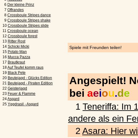
6
Der kleine Prinz
7
Offrandes
8
Crossboule Stripes dance
9
Crossboule Stripes shake
10
Crossboule Stripes slide
11
Crossboule ocean
12
Crossboule forest
13
Ritter Rost
14
Schicki Micki
Spiele mit Freunden teilen!
15
Potato Man
16
Mucca Pazza
17
Brautkraut
18
Auf Teufel komm raus
19
Black Pete
Angespielt! 
20
Beutejagd - Glücks Edition
21
Beutejagd - Piraten Edition
22
Geisterjagd
bei
a
e
i
o
u
.
d
e
23
Feuer & Flamme
24
Asgard
1
Teneriffa: Im 
25
Yggdrasil - Asgard
andere als ein Fe
2
Asara: Hier wi