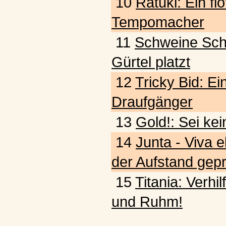
10
Ratuki: Ein fl
Tempomacher
11
Schweine Schw
Gürtel platzt
12
Tricky Bid: Ein
Draufgänger
13
Gold!: Sei kei
14
Junta - Viva e
der Aufstand gepr
15
Titania: Verhi
und Ruhm!