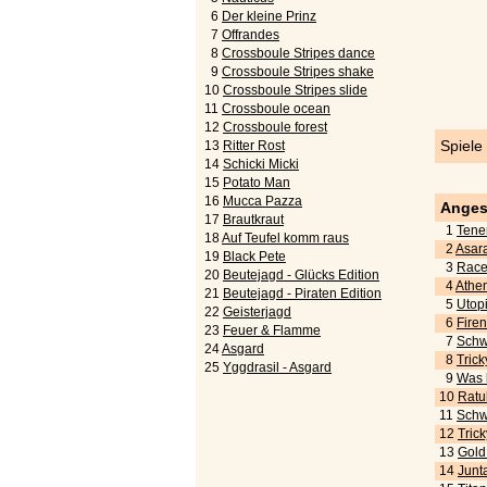
6
Der kleine Prinz
7
Offrandes
8
Crossboule Stripes dance
9
Crossboule Stripes shake
10
Crossboule Stripes slide
11
Crossboule ocean
12
Crossboule forest
Spiele
13
Ritter Rost
14
Schicki Micki
15
Potato Man
16
Mucca Pazza
Anges
17
Brautkraut
1
Tener
18
Auf Teufel komm raus
2
Asara
19
Black Pete
3
Race 
20
Beutejagd - Glücks Edition
4
Athen
21
Beutejagd - Piraten Edition
5
Utopi
22
Geisterjagd
6
Fire
23
Feuer & Flamme
7
Schwe
24
Asgard
8
Tric
25
Yggdrasil - Asgard
9
Was k
10
Ratu
11
Schwe
12
Trick
13
Gold!
14
Junta