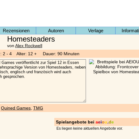
Rezensionen
Autoren
Verlage
Informat
Homesteaders
von
Alex Rockwell
r: 2 - 4 Alter: 12 + Dauer: 90 Minuten
)
Quined Games
,
TMG
Spielangebote bei
a
e
i
o
u
.
d
e
Es liegen keine aktuellen Angebote vor.