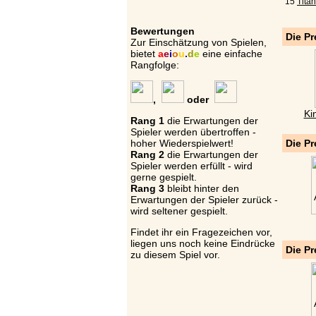
15
Tita
Bewertungen
Die Pr
Zur Einschätzung von Spielen,
bietet
a
e
i
o
u
.
d
e
eine einfache
Rangfolge:
,
oder
Ki
Rang 1
die Erwartungen der
Spieler werden übertroffen -
hoher Wiederspielwert!
Die Pr
Rang 2
die Erwartungen der
Spieler werden erfüllt - wird
gerne gespielt.
Rang 3
bleibt hinter den
Erwartungen der Spieler zurück -
wird seltener gespielt.
Findet ihr ein Fragezeichen vor,
liegen uns noch keine Eindrücke
Die Pr
zu diesem Spiel vor.