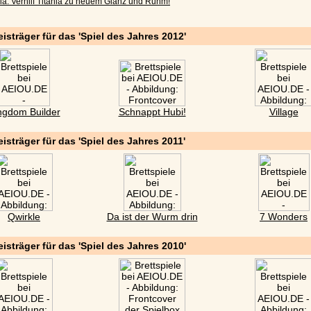
nia: Verhilf Titania zu neuem Glanz und Ruhm!
eisträger für das 'Spiel des Jahres 2012'
ngdom Builder
Schnappt Hubi!
Village
eisträger für das 'Spiel des Jahres 2011'
Qwirkle
Da ist der Wurm drin
7 Wonders
eisträger für das 'Spiel des Jahres 2010'