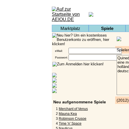
Marktplatz
Spiele
Spiele
eMail:
Passwort:
(2012
Neu aufgenommene Spiele
1
Merchant of Venus
2
Mauna Kea
3
Robinson Crusoe
4
Time 'n' Space
5
Nauticus