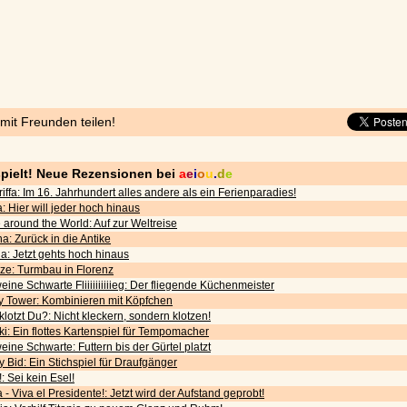
 mit Freunden teilen!
pielt! Neue Rezensionen bei
a
e
i
o
u
.
d
e
iffa: Im 16. Jahrhundert alles andere als ein Ferienparadies!
: Hier will jeder hoch hinaus
around the World: Auf zur Weltreise
a: Zurück in die Antike
a: Jetzt gehts hoch hinaus
nze: Turmbau in Florenz
ine Schwarte Fliiiiiiiiiieg: Der fliegende Küchenmeister
ky Tower: Kombinieren mit Köpfchen
lotzt Du?: Nicht kleckern, sondern klotzen!
ki: Ein flottes Kartenspiel für Tempomacher
ine Schwarte: Futtern bis der Gürtel platzt
y Bid: Ein Stichspiel für Draufgänger
: Sei kein Esel!
 - Viva el Presidente!: Jetzt wird der Aufstand geprobt!