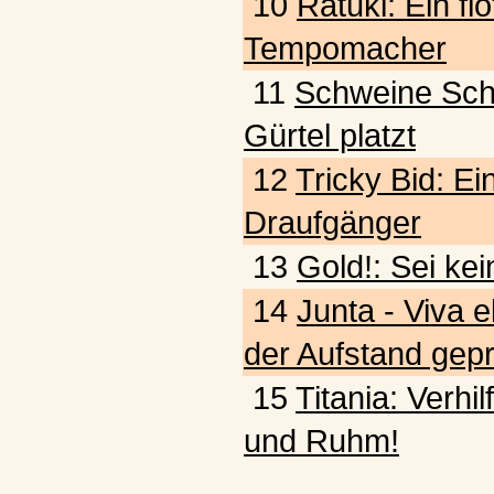
10
Ratuki: Ein fl
Tempomacher
11
Schweine Schw
Gürtel platzt
12
Tricky Bid: Ein
Draufgänger
13
Gold!: Sei kei
14
Junta - Viva e
der Aufstand gepr
15
Titania: Verhi
und Ruhm!