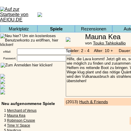
Marktplatz
Spiele
Rezensionen
Aut
Mauna Kea
von
Touko Tahkokallio
Spieler: 2 - 4 Alter: 10 + Dauer
eMail:
Passwort:
(2013)
Huch & Friends
Neu aufgenommene Spiele
1
Merchant of Venus
2
Mauna Kea
3
Robinson Crusoe
4
Time 'n' Space
5
Nauticus