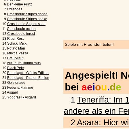
6
Der kleine Prinz
7
Offrandes
8
Crossboule Stripes dance
9
Crossboule Stripes shake
10
Crossboule Stripes slide
11
Crossboule ocean
12
Crossboule forest
13
Ritter Rost
14
Schicki Micki
Spiele mit Freunden teilen!
15
Potato Man
16
Mucca Pazza
17
Brautkraut
18
Auf Teufel komm raus
19
Black Pete
Angespielt! 
20
Beutejagd - Glücks Edition
21
Beutejagd - Piraten Edition
22
Geisterjagd
bei
a
e
i
o
u
.
d
e
23
Feuer & Flamme
24
Asgard
1
Teneriffa: Im 
25
Yggdrasil - Asgard
andere als ein Fe
2
Asara: Hier wi