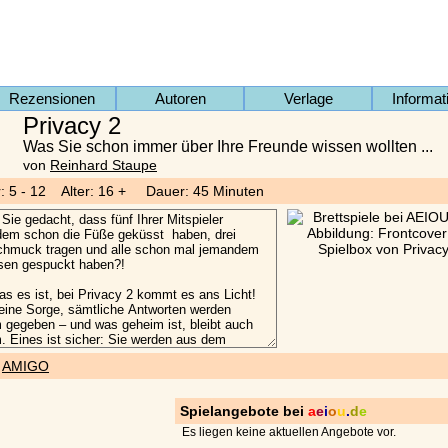
Rezensionen
Autoren
Verlage
Informat
Privacy 2
Was Sie schon immer über Ihre Freunde wissen wollten ...
von
Reinhard Staupe
r: 5 - 12 Alter: 16 + Dauer: 45 Minuten
)
AMIGO
Spielangebote bei
a
e
i
o
u
.
d
e
Es liegen keine aktuellen Angebote vor.