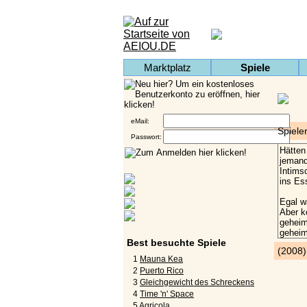
Marktplatz
Spiele
eMail:
Spiele
Passwort:
Best besuchte Spiele
(2008
1
Mauna Kea
2
Puerto Rico
3
Gleichgewicht des Schreckens
4
Time 'n' Space
5
Agricola