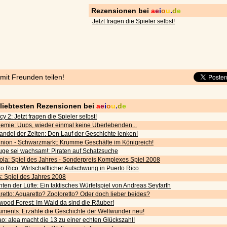
Rezensionen bei
a
e
i
o
u
.
d
e
Jetzt fragen die Spieler selbst!
 mit Freunden teilen!
eliebtesten Rezensionen bei
a
e
i
o
u
.
d
e
cy 2: Jetzt fragen die Spieler selbst!
emie: Uups, wieder einmal keine Überlebenden...
andel der Zeiten: Den Lauf der Geschichte lenken!
nion - Schwarzmarkt: Krumme Geschäfte im Königreich!
uge sei wachsam!: Piraten auf Schatzsuche
ola: Spiel des Jahres - Sonderpreis Komplexes Spiel 2008
o Rico: Wirtschaftlicher Aufschwung in Puerto Rico
s: Spiel des Jahres 2008
ten der Lüfte: Ein taktisches Würfelspiel von Andreas Seyfarth
etto: Aquaretto? Zooloretto? Oder doch lieber beides?
wood Forest: Im Wald da sind die Räuber!
ments: Erzähle die Geschichte der Weltwunder neu!
o: alea macht die 13 zu einer echten Glückszahl!