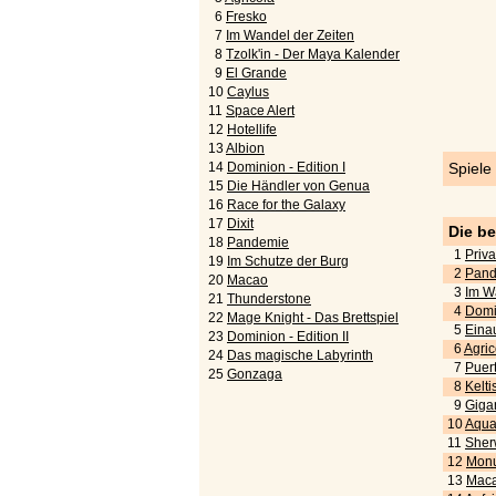
6
Fresko
7
Im Wandel der Zeiten
8
Tzolk'in - Der Maya Kalender
9
El Grande
10
Caylus
11
Space Alert
12
Hotellife
13
Albion
14
Dominion - Edition I
Spiele
15
Die Händler von Genua
16
Race for the Galaxy
17
Dixit
Die b
18
Pandemie
1
Priva
19
Im Schutze der Burg
2
Pand
20
Macao
3
Im W
21
Thunderstone
4
Domi
22
Mage Knight - Das Brettspiel
5
Eina
23
Dominion - Edition II
6
Agric
24
Das magische Labyrinth
7
Puert
25
Gonzaga
8
Kelti
9
Gigan
10
Aquar
11
Sher
12
Monu
13
Maca