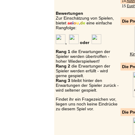
14
Aufz
15
Euph
Bewertungen
Zur Einschätzung von Spielen,
Die Pr
bietet
a
e
i
o
u
.
d
e
eine einfache
Rangfolge:
,
oder
Rang 1
die Erwartungen der
Ki
Spieler werden übertroffen -
hoher Wiederspielwert!
Rang 2
die Erwartungen der
Die Pr
Spieler werden erfüllt - wird
gerne gespielt.
Rang 3
bleibt hinter den
Erwartungen der Spieler zurück -
wird seltener gespielt.
Findet ihr ein Fragezeichen vor,
liegen uns noch keine Eindrücke
zu diesem Spiel vor.
Die Pr