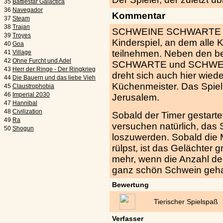
35
Battlestar Galactica
36
Navegador
Kommentar
37
Steam
38
Trajan
SCHWEINE SCHWARTE FLIIII
39
Troyes
Kinderspiel, an dem alle 
40
Goa
teilnehmen. Neben den 
41
Village
42
Ohne Furcht und Adel
SCHWARTE und SCHWE
43
Herr der Ringe - Der Ringkrieg
dreht sich auch hier wied
44
Die Bauern und das liebe Vieh
Küchenmeister. Das Spielp
45
Claustrophobia
46
Imperial 2030
Jerusalem.
47
Hannibal
48
Civilization
Sobald der Timer gestartet
49
Ra
versuchen natürlich, das 
50
Shogun
loszuwerden. Sobald die 
rülpst, ist das Gelächter
mehr, wenn die Anzahl der 
ganz schön Schwein geha
Bewertung
Tierischer Spielspaß
Verfasser