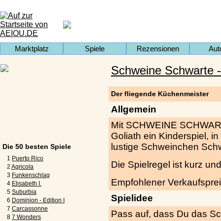
Marktplatz
Spiele
Rezensionen
Aut
Schweine Schwarte - Fli
Der fliegende Küchenmeister
Allgemein
Mit SCHWEINE SCHWARTE FL
Goliath ein Kinderspiel, i
lustige Schweinchen Schw
Die 50 besten Spiele
1
Puerto Rico
Die Spielregel ist kurz und
2
Agricola
3
Funkenschlag
Empfohlener Verkaufsprei
4
Elisabeth I.
5
Suburbia
Spielidee
6
Dominion - Edition I
7
Carcassonne
Pass auf, dass Du das Sch
8
7 Wonders