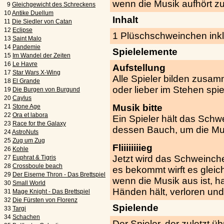
wenn die Musik aufhört zu
9
Gleichgewicht des Schreckens
10
Antike Duellum
Inhalt
11
Die Siedler von Catan
12
Eclipse
1 Plüschschweinchen inkl.
13
Saint Malo
14
Pandemie
Spielelemente
15
Im Wandel der Zeiten
16
Le Havre
Aufstellung
17
Star Wars X-Wing
Alle Spieler bilden zusam
18
El Grande
oder lieber im Stehen spi
19
Die Burgen von Burgund
20
Caylus
Musik bitte
21
Stone Age
22
Ora et labora
Ein Spieler hält das Schw
23
Race for the Galaxy
dessen Bauch, um die Mus
24
AstroNuts
25
Zug um Zug
Fliiiiiiiieg
26
Kohle
Jetzt wird das Schweinchen
27
Euphrat & Tigris
28
Crossboule beach
es bekommt wirft es gleic
29
Der Eiserne Thron - Das Brettspiel
wenn die Musik aus ist, h
30
Small World
Händen hält, verloren un
31
Mage Knight - Das Brettspiel
32
Die Fürsten von Florenz
Spielende
33
Targi
34
Schachen
Der Spieler, der zuletzt ü