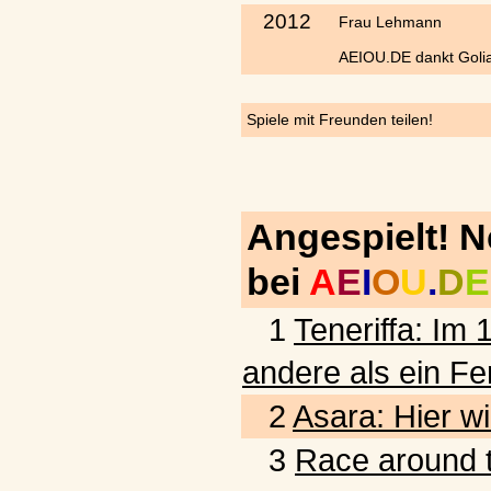
2012
Frau Lehmann
AEIOU.DE dankt Golia
Spiele mit Freunden teilen!
Angespielt! 
bei
A
E
I
O
U
.
D
E
1
Teneriffa: Im 
andere als ein Fe
2
Asara: Hier wi
3
Race around t