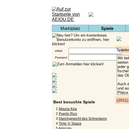
Marktplatz
Spiele
Spiele
eMail:
Passwort:
(2011
Best besuchte Spiele
1
Mauna Kea
2
Puerto Rico
3
Gleichgewicht des Schreckens
4
Time 'n' Space
5
Agricola