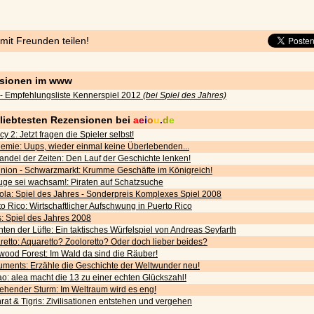
 mit Freunden teilen!
sionen im www
- Empfehlungsliste Kennerspiel 2012
(bei Spiel des Jahres)
eliebtesten Rezensionen bei
a
e
i
o
u
.
d
e
cy 2: Jetzt fragen die Spieler selbst!
emie: Uups, wieder einmal keine Überlebenden...
andel der Zeiten: Den Lauf der Geschichte lenken!
nion - Schwarzmarkt: Krumme Geschäfte im Königreich!
uge sei wachsam!: Piraten auf Schatzsuche
ola: Spiel des Jahres - Sonderpreis Komplexes Spiel 2008
o Rico: Wirtschaftlicher Aufschwung in Puerto Rico
s: Spiel des Jahres 2008
ten der Lüfte: Ein taktisches Würfelspiel von Andreas Seyfarth
etto: Aquaretto? Zooloretto? Oder doch lieber beides?
wood Forest: Im Wald da sind die Räuber!
ments: Erzähle die Geschichte der Weltwunder neu!
o: alea macht die 13 zu einer echten Glückszahl!
iehender Sturm: Im Weltraum wird es eng!
rat & Tigris: Zivilisationen entstehen und vergehen