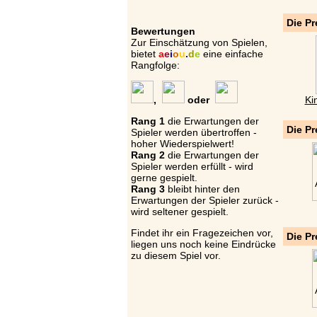
Die Pr
Bewertungen
Zur Einschätzung von Spielen,
bietet
a
e
i
o
u
.
d
e
eine einfache
Rangfolge:
,
oder
Ki
Rang 1
die Erwartungen der
Die Pr
Spieler werden übertroffen -
hoher Wiederspielwert!
Rang 2
die Erwartungen der
Spieler werden erfüllt - wird
gerne gespielt.
Rang 3
bleibt hinter den
Erwartungen der Spieler zurück -
wird seltener gespielt.
Findet ihr ein Fragezeichen vor,
Die Pr
liegen uns noch keine Eindrücke
zu diesem Spiel vor.