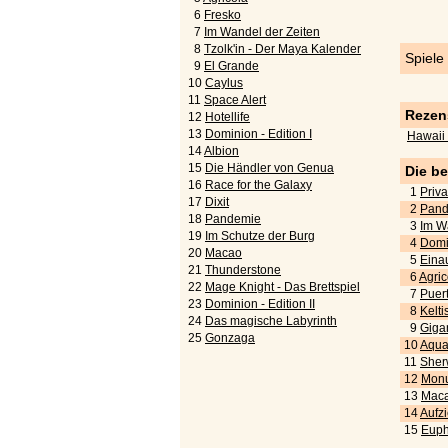
6
Fresko
7
Im Wandel der Zeiten
8
Tzolk'in - Der Maya Kalender
Spiele
9
El Grande
10
Caylus
11
Space Alert
Rezen
12
Hotellife
13
Dominion - Edition I
Hawaii 
14
Albion
15
Die Händler von Genua
Die b
16
Race for the Galaxy
1
Priva
17
Dixit
2
Pand
18
Pandemie
3
Im W
19
Im Schutze der Burg
4
Domi
20
Macao
5
Eina
21
Thunderstone
6
Agric
22
Mage Knight - Das Brettspiel
7
Puert
23
Dominion - Edition II
8
Kelti
24
Das magische Labyrinth
9
Gigan
25
Gonzaga
10
Aquar
11
Sher
12
Monu
13
Maca
14
Aufz
15
Euph