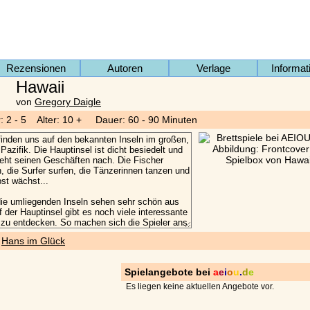
Rezensionen
Autoren
Verlage
Informat
Hawaii
von
Gregory Daigle
r: 2 - 5 Alter: 10 + Dauer: 60 - 90 Minuten
)
Hans im Glück
Spielangebote bei
a
e
i
o
u
.
d
e
Es liegen keine aktuellen Angebote vor.