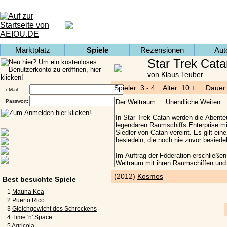
Marktplatz
Spiele
Rezensionen
Aut
Star Trek Cata
von
Klaus Teuber
Spieler: 3 - 4 Alter: 10 + Dauer:
eMail:
Passwort:
(2012)
Kosmos
Best besuchte Spiele
1
Mauna Kea
2
Puerto Rico
3
Gleichgewicht des Schreckens
4
Time 'n' Space
5
Agricola