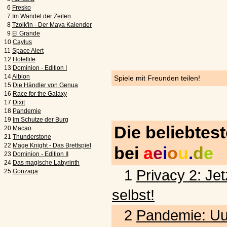
6
Fresko
7
Im Wandel der Zeiten
8
Tzolk'in - Der Maya Kalender
9
El Grande
10
Caylus
11
Space Alert
12
Hotellife
13
Dominion - Edition I
14
Albion
Spiele mit Freunden teilen!
15
Die Händler von Genua
16
Race for the Galaxy
17
Dixit
18
Pandemie
19
Im Schutze der Burg
Die beliebtes
20
Macao
21
Thunderstone
22
Mage Knight - Das Brettspiel
bei
a
e
i
o
u
.
d
e
23
Dominion - Edition II
24
Das magische Labyrinth
1
Privacy 2: Jet
25
Gonzaga
selbst!
2
Pandemie: Uu