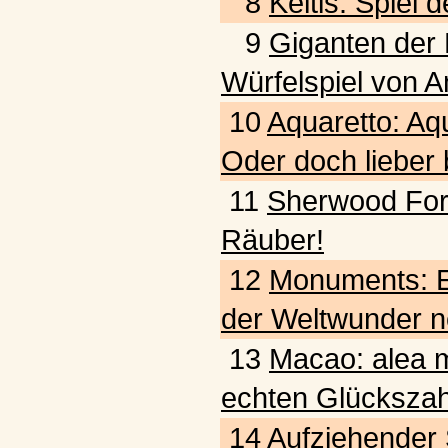
8
Keltis: Spiel
9
Giganten der L
Würfelspiel von A
10
Aquaretto: Aq
Oder doch lieber
11
Sherwood Fore
Räuber!
12
Monuments: E
der Weltwunder n
13
Macao: alea m
echten Glückszah
14
Aufziehender 