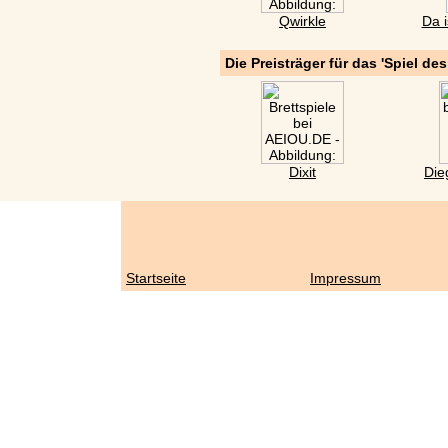
Qwirkle
Da i
Die Preisträger für das 'Spiel de
Dixit
Die
Startseite
Impressum