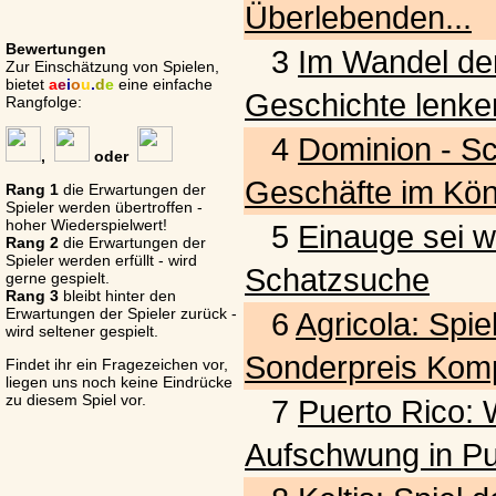
Überlebenden...
Bewertungen
3
Im Wandel der
Zur Einschätzung von Spielen,
bietet
a
e
i
o
u
.
d
e
eine einfache
Geschichte lenke
Rangfolge:
4
Dominion - S
,
oder
Geschäfte im Kön
Rang 1
die Erwartungen der
Spieler werden übertroffen -
hoher Wiederspielwert!
5
Einauge sei w
Rang 2
die Erwartungen der
Spieler werden erfüllt - wird
Schatzsuche
gerne gespielt.
Rang 3
bleibt hinter den
Erwartungen der Spieler zurück -
6
Agricola: Spie
wird seltener gespielt.
Sonderpreis Komp
Findet ihr ein Fragezeichen vor,
liegen uns noch keine Eindrücke
zu diesem Spiel vor.
7
Puerto Rico: W
Aufschwung in Pu