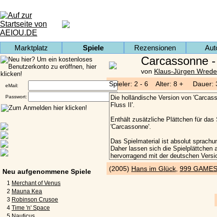
Marktplatz
Spiele
Rezensionen
Aut
Carcassonne - 
von
Klaus-Jürgen Wrede
Spieler: 2 - 6 Alter: 8 + Dauer: 
eMail:
Passwort:
(2005)
Hans im Glück
,
999 GAME
Neu aufgenommene Spiele
1
Merchant of Venus
2
Mauna Kea
3
Robinson Crusoe
4
Time 'n' Space
5
Nauticus