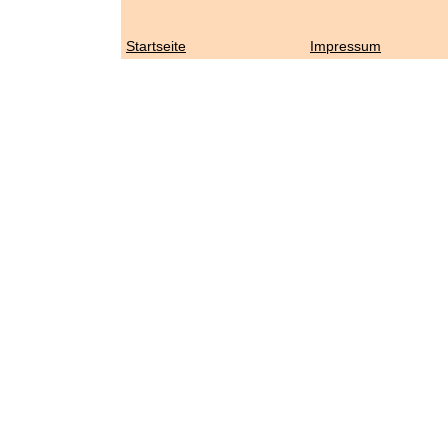
Startseite
Impressum