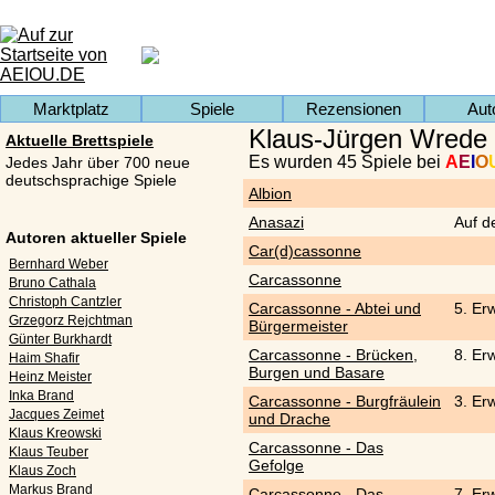
Marktplatz
Spiele
Rezensionen
Aut
Klaus-Jürgen Wrede
Aktuelle Brettspiele
Es wurden 45 Spiele bei
A
E
I
O
Jedes Jahr über 700 neue
deutschsprachige Spiele
Albion
Anasazi
Auf d
Autoren aktueller Spiele
Car(d)cassonne
Bernhard Weber
Carcassonne
Bruno Cathala
Christoph Cantzler
Carcassonne - Abtei und
5. Er
Grzegorz Rejchtman
Bürgermeister
Günter Burkhardt
Carcassonne - Brücken,
8. Er
Haim Shafir
Burgen und Basare
Heinz Meister
Inka Brand
Carcassonne - Burgfräulein
3. Er
Jacques Zeimet
und Drache
Klaus Kreowski
Carcassonne - Das
Klaus Teuber
Gefolge
Klaus Zoch
Markus Brand
Carcassonne - Das
7. Er