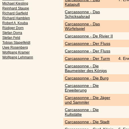
Michael Kiesling
Katapult
Reinhard Staupe
Carcassonne - Das
Richard Garfield
Schicksalsrad
Richard Hamblen
Robert A. Kouba
Carcassonne - Das
Rüdiger Dorn
Würfelspiel
Stefan Dorra
Carcassonne - De Rivier II
Stefan Feld
Tobias Stapelfeldt
Carcassonne - Der Fluss
Uwe Rosenberg
Carcassonne - Der Fluss
Wolfgang Kramer
Wolfgang Lehmann
Carcassonne - Der Turm
4. Er
Carcassonne - Die
Baumeister des Königs
Carcassonne - Die Burg
Carcassonne - Die
Erweiterung
Carcassonne - Die Jäger
und Sammler
Carcassonne - Die
Kultstätte
Carcassonne - Die Stadt