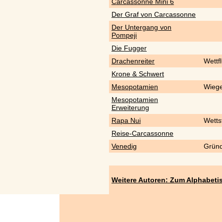
Carcassonne Mini 6
Der Graf von Carcassonne
Der Untergang von
Pompeji
Die Fugger
Drachenreiter
Wettf
Krone & Schwert
Mesopotamien
Wiege
Mesopotamien
Erweiterung
Rapa Nui
Wettst
Reise-Carcassonne
Venedig
Gründ
Weitere Autoren: Zum Alphabeti