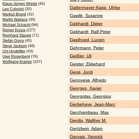
Klaus-Jürgen Wrede
(45)
Gattermayer-Kapp, Ulrike
Leo Colovini
(35)
Markus Brand
(42)
Gawlik, Susanne
Martin Wallace
(35)
Gebhardt, Dieter
Michael Schacht
(94)
Reiner Knizia
(227)
Gebhardt, Ralf-Peter
Reinhard Staupe
(71)
Geelhoed, Lucien
Stefan Dorra
(45)
Steve Jackson
(48)
Gehrmann, Peter
Urs Hostettler
(43)
Geißler, Uli
Uwe Rosenberg
(76)
Wolfgang Kramer
(107)
Geister, Ekkehard
Gené, Jordi
Genovese, Alfredo
Georges, Xavier
Georgotas, Georgios
Gerbehaye, Jean-Marc
Gerchambeau, Max
Gerdts, Walther M.
Gertzbein, Adam
Gervais, Yannick