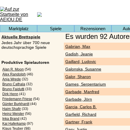
Marktplatz
Spiele
Rezensionen
Aut
Es wurden 92 Autore
Aktuelle Brettspiele
Jedes Jahr über 700 neue
Gabrian, Max
deutschsprachige Spiele
Gadish, Jeanie
Gaillard, Ludovic
Produktive Spielautoren
Galonska, Susanne
Alan R. Moon
(54)
Alex Randolph
(46)
Galor, Sharon
Anja Wrede
(32)
Games, Serpentarium
Bruno Cathala
(32)
Bruno Faidutti
(33)
Garbade, Manfred
Dirk Henn
(41)
Friedemann Friese
(54)
Garbade, Jörn
Günter Burkhardt
(44)
Garcia, Carlos B.
Haim Shafir
(33)
Heinz Meister
(56)
Garfield, Richard
Inka Brand
(42)
Gartner, Frank
Kai Haferkamp
(97)
Klaus Teuber
(98)
Gary, Justin