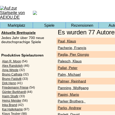
Marktplatz
Spiele
Rezensionen
Aut
Es wurden 77 Autore
Aktuelle Brettspiele
Jedes Jahr über 700 neue
Paal, Klaus
deutschsprachige Spiele
Pacherie, Françis
Paglia, Pier Giorgio
Produktive Spielautoren
Palesch, Klaus
Alan R. Moon
(54)
Alex Randolph
(46)
Pallat, Peter
Anja Wrede
(32)
Palm, Michael
Bruno Cathala
(32)
Bruno Faidutti
(33)
Palmer, Reinhard
Dirk Henn
(41)
Friedemann Friese
(54)
Panning, Wolfgang
Günter Burkhardt
(44)
Papini, Mario
Haim Shafir
(33)
Heinz Meister
(56)
Parker Brothers,
Inka Brand
(42)
Parks, Andrew
Kai Haferkamp
(97)
Klaus Teuber
(98)
Parlett, David