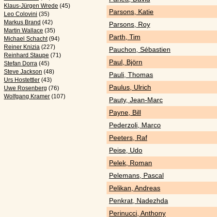
Klaus-Jürgen Wrede
(45)
Parsons, Katie
Leo Colovini
(35)
Markus Brand
(42)
Parsons, Roy
Martin Wallace
(35)
Parth, Tim
Michael Schacht
(94)
Reiner Knizia
(227)
Pauchon, Sébastien
Reinhard Staupe
(71)
Paul, Björn
Stefan Dorra
(45)
Steve Jackson
(48)
Pauli, Thomas
Urs Hostettler
(43)
Paulus, Ulrich
Uwe Rosenberg
(76)
Wolfgang Kramer
(107)
Pauty, Jean-Marc
Payne, Bill
Pederzoli, Marco
Peeters, Raf
Peise, Udo
Pelek, Roman
Pelemans, Pascal
Pelikan, Andreas
Penkrat, Nadezhda
Perinucci, Anthony