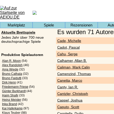
Marktplatz
Spiele
Rezensionen
Aut
Es wurden 71 Autore
Aktuelle Brettspiele
Jedes Jahr über 700 neue
Cade, Michelle
deutschsprachige Spiele
Cadot, Pascal
Cahu, Serge
Produktive Spielautoren
Calhamer, Allan B.
Alan R. Moon
(54)
Alex Randolph
(46)
Caliman, Mark Calin
Anja Wrede
(32)
Camenzind, Thomas
Bruno Cathala
(32)
Bruno Faidutti
(33)
Canetta, Marco
Dirk Henn
(41)
Friedemann Friese
(54)
Canty, Ian R.
Günter Burkhardt
(44)
Cantzler, Christoph
Haim Shafir
(33)
Heinz Meister
(56)
Cappel, Joshua
Inka Brand
(42)
Caputo, Scott
Kai Haferkamp
(97)
Klaus Teuber
(98)
Carpitella, Duilio