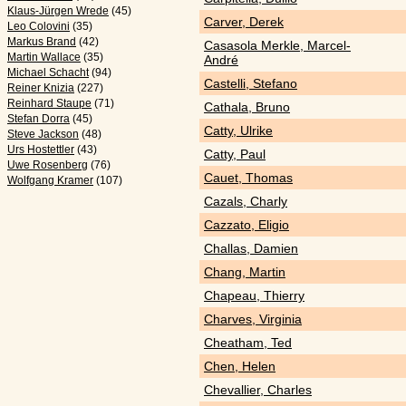
Klaus-Jürgen Wrede
(45)
Carver, Derek
Leo Colovini
(35)
Markus Brand
(42)
Casasola Merkle, Marcel-
Martin Wallace
(35)
André
Michael Schacht
(94)
Castelli, Stefano
Reiner Knizia
(227)
Reinhard Staupe
(71)
Cathala, Bruno
Stefan Dorra
(45)
Catty, Ulrike
Steve Jackson
(48)
Urs Hostettler
(43)
Catty, Paul
Uwe Rosenberg
(76)
Cauet, Thomas
Wolfgang Kramer
(107)
Cazals, Charly
Cazzato, Eligio
Challas, Damien
Chang, Martin
Chapeau, Thierry
Charves, Virginia
Cheatham, Ted
Chen, Helen
Chevallier, Charles