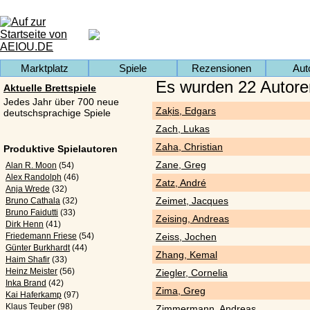
Marktplatz
Spiele
Rezensionen
Aut
Es wurden 22 Autore
Aktuelle Brettspiele
Jedes Jahr über 700 neue
Zaķis, Edgars
deutschsprachige Spiele
Zach, Lukas
Zaha, Christian
Produktive Spielautoren
Zane, Greg
Alan R. Moon
(54)
Alex Randolph
(46)
Zatz, André
Anja Wrede
(32)
Zeimet, Jacques
Bruno Cathala
(32)
Bruno Faidutti
(33)
Zeising, Andreas
Dirk Henn
(41)
Friedemann Friese
(54)
Zeiss, Jochen
Günter Burkhardt
(44)
Zhang, Kemal
Haim Shafir
(33)
Heinz Meister
(56)
Ziegler, Cornelia
Inka Brand
(42)
Zima, Greg
Kai Haferkamp
(97)
Klaus Teuber
(98)
Zimmermann, Andreas