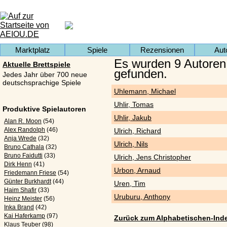
Marktplatz
Spiele
Rezensionen
Aut
Es wurden 9 Autoren
Aktuelle Brettspiele
gefunden.
Jedes Jahr über 700 neue
deutschsprachige Spiele
Uhlemann, Michael
Uhlir, Tomas
Produktive Spielautoren
Uhlir, Jakub
Alan R. Moon
(54)
Alex Randolph
(46)
Ulrich, Richard
Anja Wrede
(32)
Ulrich, Nils
Bruno Cathala
(32)
Bruno Faidutti
(33)
Ulrich, Jens Christopher
Dirk Henn
(41)
Urbon, Arnaud
Friedemann Friese
(54)
Günter Burkhardt
(44)
Uren, Tim
Haim Shafir
(33)
Uruburu, Anthony
Heinz Meister
(56)
Inka Brand
(42)
Kai Haferkamp
(97)
Zurück zum Alphabetischen-Ind
Klaus Teuber
(98)