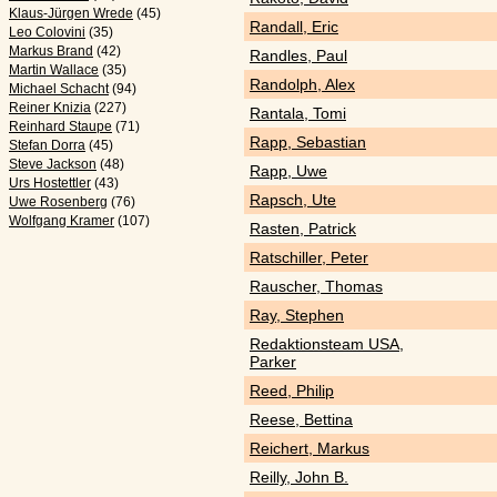
Klaus-Jürgen Wrede
(45)
Randall, Eric
Leo Colovini
(35)
Markus Brand
(42)
Randles, Paul
Martin Wallace
(35)
Randolph, Alex
Michael Schacht
(94)
Reiner Knizia
(227)
Rantala, Tomi
Reinhard Staupe
(71)
Rapp, Sebastian
Stefan Dorra
(45)
Steve Jackson
(48)
Rapp, Uwe
Urs Hostettler
(43)
Rapsch, Ute
Uwe Rosenberg
(76)
Wolfgang Kramer
(107)
Rasten, Patrick
Ratschiller, Peter
Rauscher, Thomas
Ray, Stephen
Redaktionsteam USA,
Parker
Reed, Philip
Reese, Bettina
Reichert, Markus
Reilly, John B.