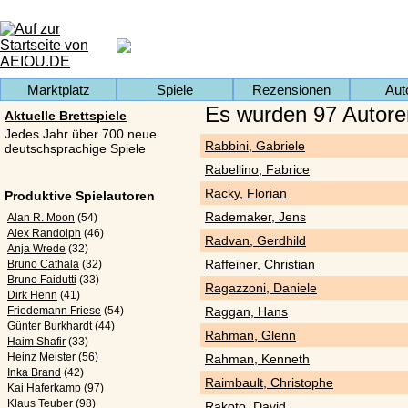
Marktplatz
Spiele
Rezensionen
Aut
Es wurden 97 Autore
Aktuelle Brettspiele
Jedes Jahr über 700 neue
Rabbini, Gabriele
deutschsprachige Spiele
Rabellino, Fabrice
Racky, Florian
Produktive Spielautoren
Rademaker, Jens
Alan R. Moon
(54)
Alex Randolph
(46)
Radvan, Gerdhild
Anja Wrede
(32)
Raffeiner, Christian
Bruno Cathala
(32)
Bruno Faidutti
(33)
Ragazzoni, Daniele
Dirk Henn
(41)
Friedemann Friese
(54)
Raggan, Hans
Günter Burkhardt
(44)
Rahman, Glenn
Haim Shafir
(33)
Heinz Meister
(56)
Rahman, Kenneth
Inka Brand
(42)
Raimbault, Christophe
Kai Haferkamp
(97)
Klaus Teuber
(98)
Rakoto, David