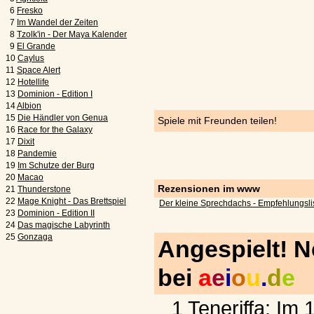
6
Fresko
7
Im Wandel der Zeiten
8
Tzolk'in - Der Maya Kalender
9
El Grande
10
Caylus
11
Space Alert
12
Hotellife
13
Dominion - Edition I
14
Albion
15
Die Händler von Genua
Spiele mit Freunden teilen!
16
Race for the Galaxy
17
Dixit
18
Pandemie
19
Im Schutze der Burg
20
Macao
Rezensionen im www
21
Thunderstone
22
Mage Knight - Das Brettspiel
Der kleine Sprechdachs - Empfehlungsli
23
Dominion - Edition II
24
Das magische Labyrinth
25
Gonzaga
Angespielt! 
bei
a
e
i
o
u
.
d
e
1
Teneriffa: Im 