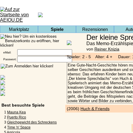
Marktplatz
Spiele
Rezensionen
Aut
Der kleine Sp
Das Memo-Erzählspie
von
Reiner Knizia
eMail:
Spieler: 2 - 5 Alter: 4 + Dauer:
Passwort:
Best besuchte Spiele
(2006)
Huch & Friends
1
Mauna Kea
2
Puerto Rico
3
Gleichgewicht des Schreckens
4
Time 'n' Space
5
Agricola