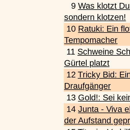
9
Was klotzt Du
sondern klotzen!
10
Ratuki: Ein fl
Tempomacher
11
Schweine Schw
Gürtel platzt
12
Tricky Bid: Ein
Draufgänger
13
Gold!: Sei kei
14
Junta - Viva e
der Aufstand gepr