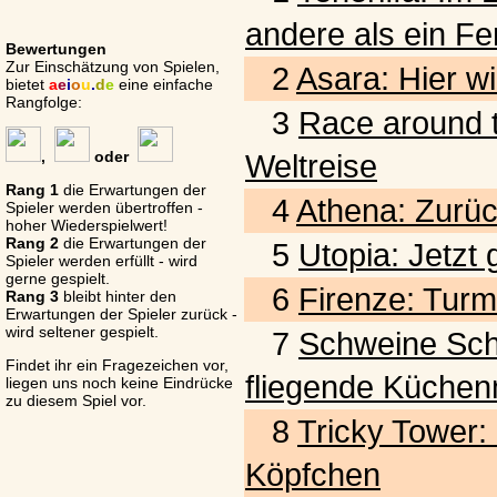
andere als ein Fe
Bewertungen
Zur Einschätzung von Spielen,
2
Asara: Hier wi
bietet
a
e
i
o
u
.
d
e
eine einfache
Rangfolge:
3
Race around t
,
oder
Weltreise
Rang 1
die Erwartungen der
4
Athena: Zurück
Spieler werden übertroffen -
hoher Wiederspielwert!
Rang 2
die Erwartungen der
5
Utopia: Jetzt
Spieler werden erfüllt - wird
gerne gespielt.
6
Firenze: Turm
Rang 3
bleibt hinter den
Erwartungen der Spieler zurück -
wird seltener gespielt.
7
Schweine Schwar
Findet ihr ein Fragezeichen vor,
fliegende Küchen
liegen uns noch keine Eindrücke
zu diesem Spiel vor.
8
Tricky Tower:
Köpfchen