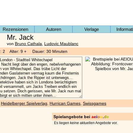
Rezensionen
Autoren
Verlage
Informat
Mr. Jack
von
Bruno Cathala
,
Ludovic Maublanc
r: 2 Alter: 9 + Dauer: 30 Minuten
)
Heidelberger Spielverlag
,
Hurrican Games
,
Swissgames
Spielangebote bei
a
e
i
o
u
.
d
e
Es liegen keine aktuellen Angebote vor.