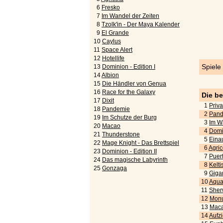
6
Fresko
7
Im Wandel der Zeiten
8
Tzolk'in - Der Maya Kalender
9
El Grande
10
Caylus
11
Space Alert
12
Hotellife
Spiele
13
Dominion - Edition I
14
Albion
15
Die Händler von Genua
16
Race for the Galaxy
Die b
17
Dixit
1
Priva
18
Pandemie
2
Pand
19
Im Schutze der Burg
3
Im W
20
Macao
4
Domi
21
Thunderstone
5
Eina
22
Mage Knight - Das Brettspiel
6
Agric
23
Dominion - Edition II
7
Puert
24
Das magische Labyrinth
8
Kelti
25
Gonzaga
9
Gigan
10
Aquar
11
Sher
12
Monu
13
Maca
14
Aufz