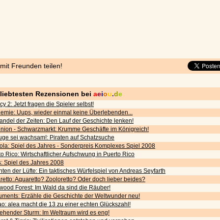
 mit Freunden teilen!
eliebtesten Rezensionen bei
a
e
i
o
u
.
d
e
cy 2: Jetzt fragen die Spieler selbst!
emie: Uups, wieder einmal keine Überlebenden...
andel der Zeiten: Den Lauf der Geschichte lenken!
nion - Schwarzmarkt: Krumme Geschäfte im Königreich!
uge sei wachsam!: Piraten auf Schatzsuche
ola: Spiel des Jahres - Sonderpreis Komplexes Spiel 2008
o Rico: Wirtschaftlicher Aufschwung in Puerto Rico
s: Spiel des Jahres 2008
ten der Lüfte: Ein taktisches Würfelspiel von Andreas Seyfarth
etto: Aquaretto? Zooloretto? Oder doch lieber beides?
wood Forest: Im Wald da sind die Räuber!
ments: Erzähle die Geschichte der Weltwunder neu!
o: alea macht die 13 zu einer echten Glückszahl!
iehender Sturm: Im Weltraum wird es eng!