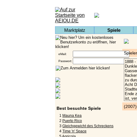
Marktplatz
Spiele
Spiele
eMail:
Passwort:
(2007
Best besuchte Spiele
1
Mauna Kea
2
Puerto Rico
3
Gleichgewicht des Schreckens
4
Time 'n' Space
5
Agricola