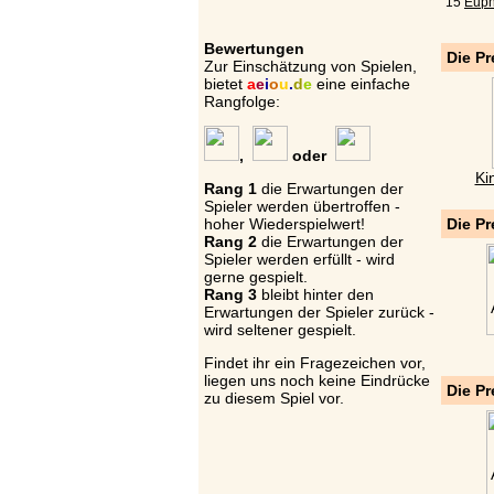
15
Euph
Bewertungen
Die Pr
Zur Einschätzung von Spielen,
bietet
a
e
i
o
u
.
d
e
eine einfache
Rangfolge:
,
oder
Ki
Rang 1
die Erwartungen der
Spieler werden übertroffen -
hoher Wiederspielwert!
Die Pr
Rang 2
die Erwartungen der
Spieler werden erfüllt - wird
gerne gespielt.
Rang 3
bleibt hinter den
Erwartungen der Spieler zurück -
wird seltener gespielt.
Findet ihr ein Fragezeichen vor,
liegen uns noch keine Eindrücke
Die Pr
zu diesem Spiel vor.