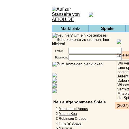
Marktplatz
Spiele
eMail:
Spiele
Passwort:
Neu aufgenommene Spiele
(2007
1
Merchant of Venus
2
Mauna Kea
3
Robinson Crusoe
4
Time 'n' Space
5
Nauticus