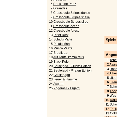
6
Der kleine Prinz
7
Offrandes
8
Crossboule Stripes dance
9
Crossboule Stripes shake
10
Crossboule Stripes slide
11
Crossboule ocean
12
Crossboule forest
13
Ritter Rost
14
Schicki Micki
Spiele
15
Potato Man
16
Mucca Pazza
17
Brautkraut
Anges
18
Auf Teufel komm raus
1
Tener
19
Black Pete
2
Asara
20
Beutejagd - Glücks Edition
3
Race 
21
Beutejagd - Piraten Edition
4
Athen
22
Geisterjagd
5
Utopi
23
Feuer & Flamme
6
Fire
24
Asgard
7
Schwe
25
Yggdrasil - Asgard
8
Tric
9
Was k
10
Ratu
11
Schwe
12
Trick
13
Gold!