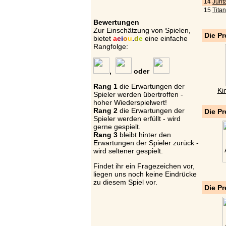
14
Junta
15
Tita
Bewertungen
Zur Einschätzung von Spielen,
Die Pr
bietet
a
e
i
o
u
.
d
e
eine einfache
Rangfolge:
,
oder
Rang 1
die Erwartungen der
Ki
Spieler werden übertroffen -
hoher Wiederspielwert!
Rang 2
die Erwartungen der
Die Pr
Spieler werden erfüllt - wird
gerne gespielt.
Rang 3
bleibt hinter den
Erwartungen der Spieler zurück -
wird seltener gespielt.
Findet ihr ein Fragezeichen vor,
liegen uns noch keine Eindrücke
zu diesem Spiel vor.
Die Pr