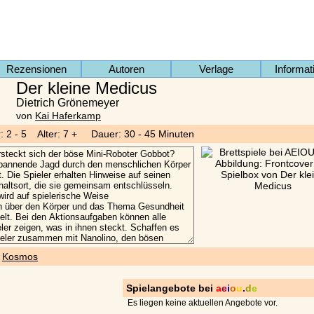
Rezensionen
Autoren
Verlage
Informat
Der kleine Medicus
Dietrich Grönemeyer
von
Kai Haferkamp
r: 2 - 5 Alter: 7 + Dauer: 30 - 45 Minuten
)
Kosmos
Spielangebote bei
a
e
i
o
u
.
d
e
Es liegen keine aktuellen Angebote vor.