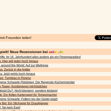
 mit Freunden teilen!
pielt! Neue Rezensionen bei
a
e
i
o
u
.
d
e
iffa: Im 16. Jahrhundert alles andere als ein Ferienparadies!
: Hier will jeder hoch hinaus
around the World: Auf zur Weltreise
a: Zurück in die Antike
a: Jetzt gehts hoch hinaus
nze: Turmbau in Florenz
ine Schwarte Fliiiiiiiiiieg: Der fliegende Küchenmeister
ky Tower: Kombinieren mit Köpfchen
lotzt Du?: Nicht kleckern, sondern klotzen!
ki: Ein flottes Kartenspiel für Tempomacher
ine Schwarte: Futtern bis der Gürtel platzt
y Bid: Ein Stichspiel für Draufgänger
: Sei kein Esel!