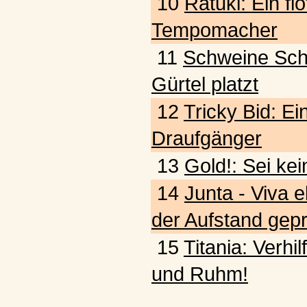
10
Ratuki: Ein fl
Tempomacher
11
Schweine Schw
Gürtel platzt
12
Tricky Bid: Ein
Draufgänger
13
Gold!: Sei kei
14
Junta - Viva e
der Aufstand gepr
15
Titania: Verhi
und Ruhm!