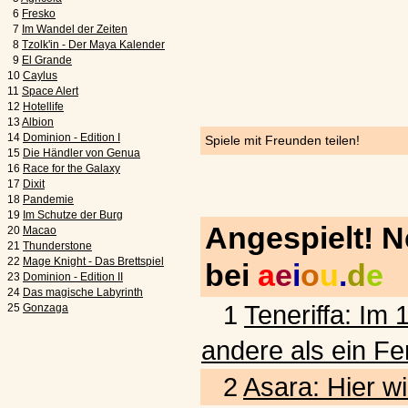
6
Fresko
7
Im Wandel der Zeiten
8
Tzolk'in - Der Maya Kalender
9
El Grande
10
Caylus
11
Space Alert
12
Hotellife
13
Albion
14
Dominion - Edition I
Spiele mit Freunden teilen!
15
Die Händler von Genua
16
Race for the Galaxy
17
Dixit
18
Pandemie
19
Im Schutze der Burg
Angespielt! 
20
Macao
21
Thunderstone
22
Mage Knight - Das Brettspiel
bei
a
e
i
o
u
.
d
e
23
Dominion - Edition II
24
Das magische Labyrinth
1
Teneriffa: Im 
25
Gonzaga
andere als ein Fe
2
Asara: Hier wi