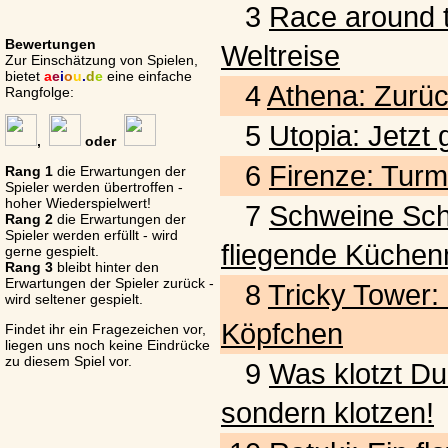
3
Race around t
Bewertungen
Weltreise
Zur Einschätzung von Spielen,
bietet
a
e
i
o
u
.
d
e
eine einfache
4
Athena: Zurück
Rangfolge:
5
Utopia: Jetzt
,
oder
6
Firenze: Turm
Rang 1
die Erwartungen der
Spieler werden übertroffen -
hoher Wiederspielwert!
7
Schweine Schwar
Rang 2
die Erwartungen der
Spieler werden erfüllt - wird
fliegende Küchen
gerne gespielt.
Rang 3
bleibt hinter den
Erwartungen der Spieler zurück -
8
Tricky Tower:
wird seltener gespielt.
Köpfchen
Findet ihr ein Fragezeichen vor,
liegen uns noch keine Eindrücke
zu diesem Spiel vor.
9
Was klotzt Du
sondern klotzen!