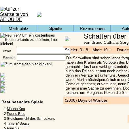
Marktplatz
Spiele
Rezensionen
Aut
Schatten über 
von
Bruno Cathala
,
Serg
Spieler: 3 - 8 Alter: 10 + Dauer:
eMail:
Passwort:
(2008)
Days of Wonder
Best besuchte Spiele
1
Mauna Kea
2
Puerto Rico
3
Gleichgewicht des Schreckens
4
Time 'n' Space
5
Agricola