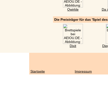
Qwirkle
Da i
Die Preisträger für das 'Spiel de
Dixit
Die
Startseite
Impressum