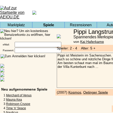
Marktplatz
Spiele
Rezensionen
Aut
Pippi Langstru
Spannendes Merkspie
von
Kai Haferkamp
eMail:
Spieler: 2 - 4 Alter: 5 +
Passwort:
Neu aufgenommene Spiele
(2007)
Kosmos
,
Oetinger Spiele
1
Merchant of Venus
2
Mauna Kea
3
Robinson Crusoe
4
Time 'n' Space
5
Nauticus