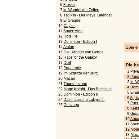
6
Fresko
7
Im Wandel der Zeiten
8
Tzolk'in - Der Maya Kalender
9
El Grande
10
Caylus
11
Space Alert
12
Hotellife
13
Dominion - Edition I
14
Albion
Spiele
15
Die Händler von Genua
16
Race for the Galaxy
17
Dixit
Die b
18
Pandemie
1
Priva
19
Im Schutze der Burg
2
Pand
20
Macao
3
Im W
21
Thunderstone
4
Domi
22
Mage Knight - Das Brettspiel
5
Eina
23
Dominion - Edition II
6
Agric
24
Das magische Labyrinth
7
Puert
25
Gonzaga
8
Kelti
9
Gigan
10
Aquar
11
Sher
12
Monu
13
Maca