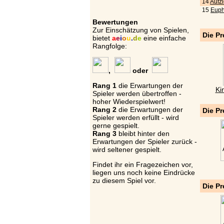
14
Aufz
15
Euph
Bewertungen
Zur Einschätzung von Spielen,
Die Pr
bietet
a
e
i
o
u
.
d
e
eine einfache
Rangfolge:
,
oder
Rang 1
die Erwartungen der
Ki
Spieler werden übertroffen -
hoher Wiederspielwert!
Rang 2
die Erwartungen der
Die Pr
Spieler werden erfüllt - wird
gerne gespielt.
Rang 3
bleibt hinter den
Erwartungen der Spieler zurück -
wird seltener gespielt.
Findet ihr ein Fragezeichen vor,
liegen uns noch keine Eindrücke
zu diesem Spiel vor.
Die Pr