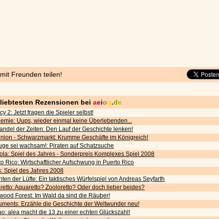
 mit Freunden teilen!
eliebtesten Rezensionen bei
a
e
i
o
u
.
d
e
cy 2: Jetzt fragen die Spieler selbst!
emie: Uups, wieder einmal keine Überlebenden...
andel der Zeiten: Den Lauf der Geschichte lenken!
nion - Schwarzmarkt: Krumme Geschäfte im Königreich!
uge sei wachsam!: Piraten auf Schatzsuche
ola: Spiel des Jahres - Sonderpreis Komplexes Spiel 2008
o Rico: Wirtschaftlicher Aufschwung in Puerto Rico
s: Spiel des Jahres 2008
ten der Lüfte: Ein taktisches Würfelspiel von Andreas Seyfarth
etto: Aquaretto? Zooloretto? Oder doch lieber beides?
wood Forest: Im Wald da sind die Räuber!
ments: Erzähle die Geschichte der Weltwunder neu!
o: alea macht die 13 zu einer echten Glückszahl!