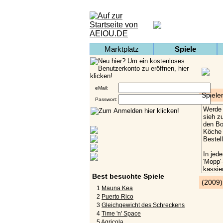
Marktplatz
Spiele
eMail:
Spiele
Passwort:
Best besuchte Spiele
(2009
1
Mauna Kea
2
Puerto Rico
3
Gleichgewicht des Schreckens
4
Time 'n' Space
5
Agricola