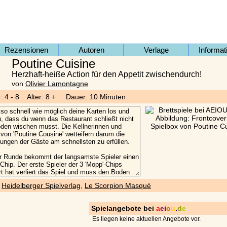
Rezensionen
Autoren
Verlage
Informat
Poutine Cuisine
Herzhaft-heiße Action für den Appetit zwischendurch!
von
Olivier Lamontagne
r: 4 - 8 Alter: 8 + Dauer: 10 Minuten
)
Heidelberger Spielverlag
,
Le Scorpion Masqué
Spielangebote bei
a
e
i
o
u
.
d
e
Es liegen keine aktuellen Angebote vor.