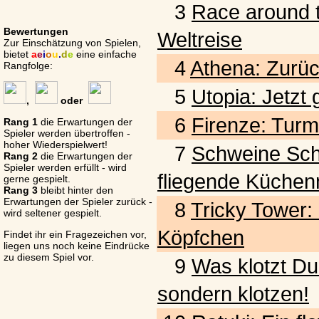
3
Race around t
Bewertungen
Weltreise
Zur Einschätzung von Spielen,
bietet
a
e
i
o
u
.
d
e
eine einfache
4
Athena: Zurück
Rangfolge:
5
Utopia: Jetzt
,
oder
6
Firenze: Turm
Rang 1
die Erwartungen der
Spieler werden übertroffen -
hoher Wiederspielwert!
7
Schweine Schwar
Rang 2
die Erwartungen der
Spieler werden erfüllt - wird
fliegende Küchen
gerne gespielt.
Rang 3
bleibt hinter den
Erwartungen der Spieler zurück -
8
Tricky Tower:
wird seltener gespielt.
Köpfchen
Findet ihr ein Fragezeichen vor,
liegen uns noch keine Eindrücke
zu diesem Spiel vor.
9
Was klotzt Du
sondern klotzen!