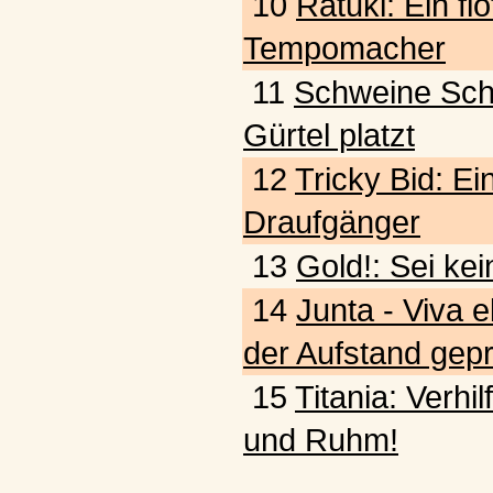
10
Ratuki: Ein fl
Tempomacher
11
Schweine Schw
Gürtel platzt
12
Tricky Bid: Ein
Draufgänger
13
Gold!: Sei kei
14
Junta - Viva e
der Aufstand gepr
15
Titania: Verhi
und Ruhm!