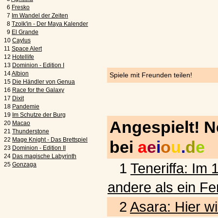
6
Fresko
7
Im Wandel der Zeiten
8
Tzolk'in - Der Maya Kalender
9
El Grande
10
Caylus
11
Space Alert
12
Hotellife
13
Dominion - Edition I
14
Albion
Spiele mit Freunden teilen!
15
Die Händler von Genua
16
Race for the Galaxy
17
Dixit
18
Pandemie
19
Im Schutze der Burg
Angespielt! 
20
Macao
21
Thunderstone
22
Mage Knight - Das Brettspiel
bei
a
e
i
o
u
.
d
e
23
Dominion - Edition II
24
Das magische Labyrinth
1
Teneriffa: Im 
25
Gonzaga
andere als ein Fe
2
Asara: Hier wi