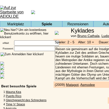
Marktplatz
Spiele
Rezensionen
Aut
Kyklades
von
Bruno Cathala
,
Ludo
Spieler: 2 - 5 Alter: 10 + Dauer:
eMail:
Passwort:
(2009)
Matagot
,
Asmodee
Best besuchte Spiele
1
Mauna Kea
2
Puerto Rico
3
Gleichgewicht des Schreckens
4
Time 'n' Space
5
Agricola