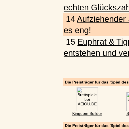
echten Glückszah
14
Aufziehender 
es eng!
15
Euphrat & Tigr
entstehen und ve
Die Preisträger für das 'Spiel de
Kingdom Builder
S
Die Preisträger für das 'Spiel de