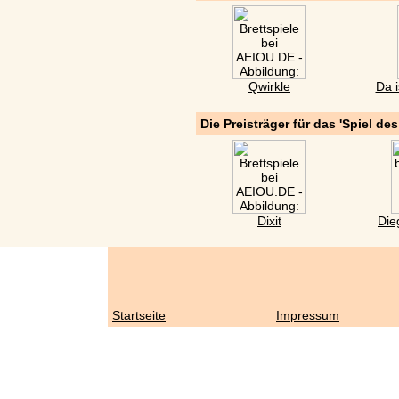
Qwirkle
Da i
Die Preisträger für das 'Spiel de
Dixit
Die
Startseite
Impressum