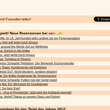
 mit Freunden teilen!
pielt! Neue Rezensionen bei
a
e
i
o
u
.
d
e
iffa: Im 16. Jahrhundert alles andere als ein Ferienparadies!
: Hier will jeder hoch hinaus
around the World: Auf zur Weltreise
a: Zurück in die Antike
a: Jetzt gehts hoch hinaus
nze: Turmbau in Florenz
ine Schwarte Fliiiiiiiiiieg: Der fliegende Küchenmeister
ky Tower: Kombinieren mit Köpfchen
lotzt Du?: Nicht kleckern, sondern klotzen!
ki: Ein flottes Kartenspiel für Tempomacher
ine Schwarte: Futtern bis der Gürtel platzt
y Bid: Ein Stichspiel für Draufgänger
: Sei kein Esel!
 - Viva el Presidente!: Jetzt wird der Aufstand geprobt!
nia: Verhilf Titania zu neuem Glanz und Ruhm!
eisträger für das 'Spiel des Jahres 2012'