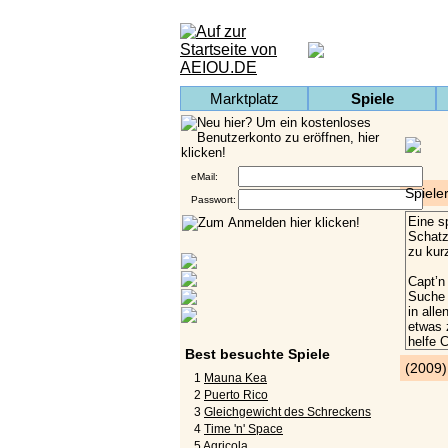
Marktplatz
Spiele
eMail:
Spieler
Passwort:
Best besuchte Spiele
(2009
1
Mauna Kea
2
Puerto Rico
3
Gleichgewicht des Schreckens
4
Time 'n' Space
5
Agricola