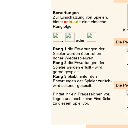
Bewertungen
Zur Einschätzung von Spielen,
bietet
a
e
i
o
u
.
d
e
eine einfache
Rangfolge:
Ki
,
oder
Die Pr
Rang 1
die Erwartungen der
Spieler werden übertroffen -
hoher Wiederspielwert!
Rang 2
die Erwartungen der
Spieler werden erfüllt - wird
gerne gespielt.
Rang 3
bleibt hinter den
Erwartungen der Spieler zurück -
Die Pr
wird seltener gespielt.
Findet ihr ein Fragezeichen vor,
liegen uns noch keine Eindrücke
zu diesem Spiel vor.