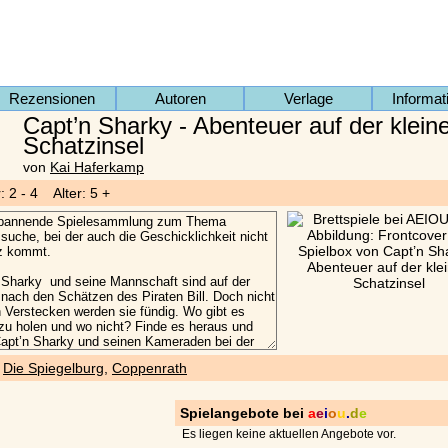
Rezensionen
Autoren
Verlage
Informat
Capt’n Sharky - Abenteuer auf der klein
Schatzinsel
von
Kai Haferkamp
: 2 - 4 Alter: 5 +
)
Die Spiegelburg
,
Coppenrath
Spielangebote bei
a
e
i
o
u
.
d
e
Es liegen keine aktuellen Angebote vor.