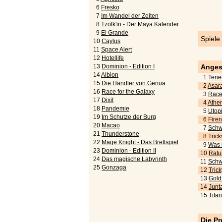
6
Fresko
7
Im Wandel der Zeiten
8
Tzolk'in - Der Maya Kalender
9
El Grande
Spiele
10
Caylus
11
Space Alert
12
Hotellife
13
Dominion - Edition I
Anges
14
Albion
1
Tener
15
Die Händler von Genua
2
Asara
16
Race for the Galaxy
3
Race 
17
Dixit
4
Athen
18
Pandemie
5
Utopi
19
Im Schutze der Burg
6
Fire
20
Macao
7
Schwe
21
Thunderstone
8
Tric
22
Mage Knight - Das Brettspiel
9
Was k
23
Dominion - Edition II
10
Ratu
24
Das magische Labyrinth
11
Schwe
25
Gonzaga
12
Trick
13
Gold!
14
Junta
15
Tita
Die Pr