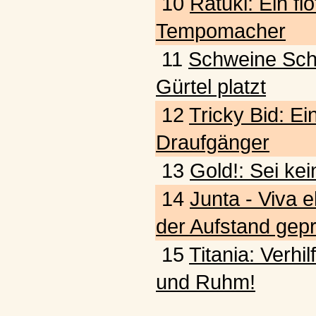
10
Ratuki: Ein fl
Tempomacher
11
Schweine Schw
Gürtel platzt
12
Tricky Bid: Ein
Draufgänger
13
Gold!: Sei kei
14
Junta - Viva e
der Aufstand gepr
15
Titania: Verhi
und Ruhm!