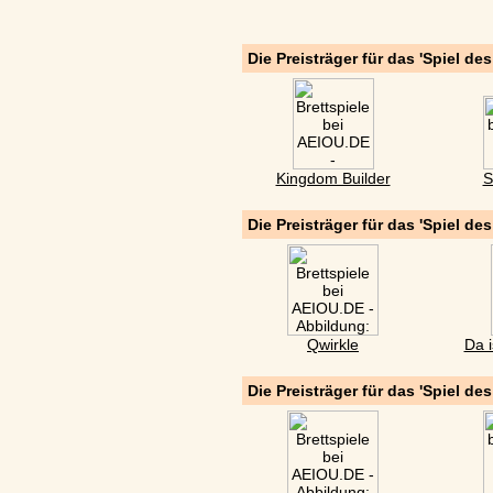
Die Preisträger für das 'Spiel de
Kingdom Builder
S
Die Preisträger für das 'Spiel de
Qwirkle
Da i
Die Preisträger für das 'Spiel de