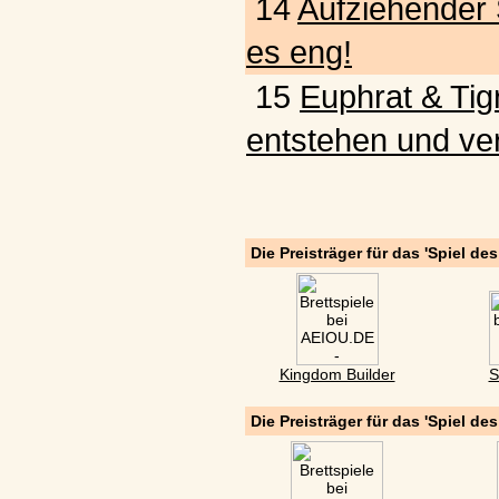
14
Aufziehender 
es eng!
15
Euphrat & Tigr
entstehen und ve
Die Preisträger für das 'Spiel de
Kingdom Builder
S
Die Preisträger für das 'Spiel de