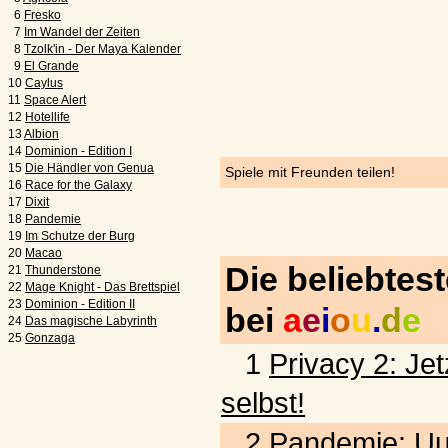
6
Fresko
7
Im Wandel der Zeiten
8
Tzolk'in - Der Maya Kalender
9
El Grande
10
Caylus
11
Space Alert
12
Hotellife
13
Albion
14
Dominion - Edition I
15
Die Händler von Genua
Spiele mit Freunden teilen!
16
Race for the Galaxy
17
Dixit
18
Pandemie
19
Im Schutze der Burg
20
Macao
Die beliebtes
21
Thunderstone
22
Mage Knight - Das Brettspiel
23
Dominion - Edition II
bei
a
e
i
o
u
.
d
e
24
Das magische Labyrinth
25
Gonzaga
1
Privacy 2: Jet
selbst!
2
Pandemie: Uu