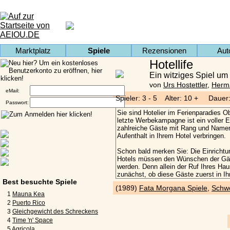
Marktplatz
Spiele
Rezensionen
Aut
Hotellife
Ein witziges Spiel um
von
Urs Hostettler
,
Herm
eMail:
Spieler: 3 - 5 Alter: 10 + Dauer
Passwort:
Best besuchte Spiele
(1989)
Fata Morgana Spiele
,
Schwe
1
Mauna Kea
2
Puerto Rico
3
Gleichgewicht des Schreckens
4
Time 'n' Space
5
Agricola