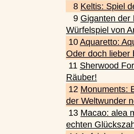
8
Keltis: Spiel
9
Giganten der L
Würfelspiel von A
10
Aquaretto: Aq
Oder doch lieber
11
Sherwood Fore
Räuber!
12
Monuments: E
der Weltwunder n
13
Macao: alea m
echten Glückszah