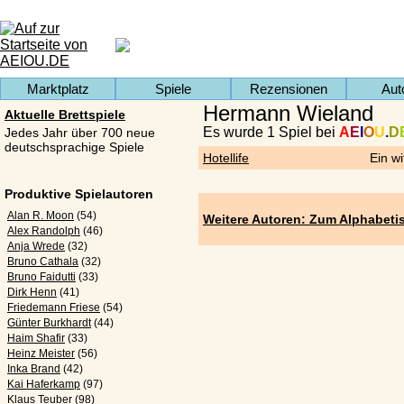
Marktplatz
Spiele
Rezensionen
Aut
Hermann Wieland
Aktuelle Brettspiele
Es wurde 1 Spiel bei
A
E
I
O
U
.
D
Jedes Jahr über 700 neue
deutschsprachige Spiele
Hotellife
Ein w
Produktive Spielautoren
Alan R. Moon
(54)
Weitere Autoren: Zum Alphabeti
Alex Randolph
(46)
Anja Wrede
(32)
Bruno Cathala
(32)
Bruno Faidutti
(33)
Dirk Henn
(41)
Friedemann Friese
(54)
Günter Burkhardt
(44)
Haim Shafir
(33)
Heinz Meister
(56)
Inka Brand
(42)
Kai Haferkamp
(97)
Klaus Teuber
(98)