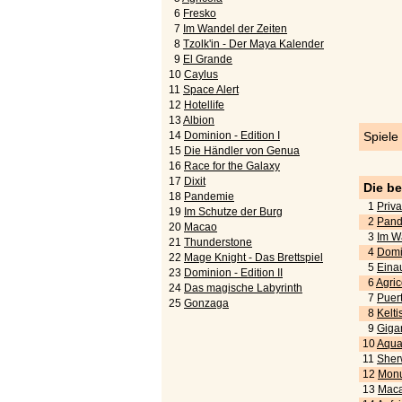
6
Fresko
7
Im Wandel der Zeiten
8
Tzolk'in - Der Maya Kalender
9
El Grande
10
Caylus
11
Space Alert
12
Hotellife
13
Albion
14
Dominion - Edition I
Spiele
15
Die Händler von Genua
16
Race for the Galaxy
17
Dixit
Die b
18
Pandemie
1
Priva
19
Im Schutze der Burg
2
Pand
20
Macao
3
Im W
21
Thunderstone
4
Domi
22
Mage Knight - Das Brettspiel
5
Eina
23
Dominion - Edition II
6
Agric
24
Das magische Labyrinth
7
Puert
25
Gonzaga
8
Kelti
9
Gigan
10
Aquar
11
Sher
12
Monu
13
Maca