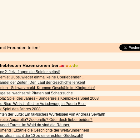
 mit Freunden teilen!
eliebtesten Rezensionen bei
a
e
i
o
u
.
d
e
cy 2: Jetzt fragen die Spieler selbst!
emie: Uups, wieder einmal keine Überlebenden...
andel der Zeiten: Den Lauf der Geschichte lenken!
nion - Schwarzmarkt: Krumme Geschäfte im Königreich!
uge sei wachsam!: Piraten auf Schatzsuche
ola: Spiel des Jahres - Sonderpreis Komplexes Spiel 2008
o Rico: Wirtschaftlicher Aufschwung in Puerto Rico
s: Spiel des Jahres 2008
ten der Lüfte: Ein taktisches Würfelspiel von Andreas Seyfarth
etto: Aquaretto? Zooloretto? Oder doch lieber beides?
wood Forest: Im Wald da sind die Räuber!
ments: Erzähle die Geschichte der Weltwunder neu!
o: alea macht die 13 zu einer echten Glückszahl!