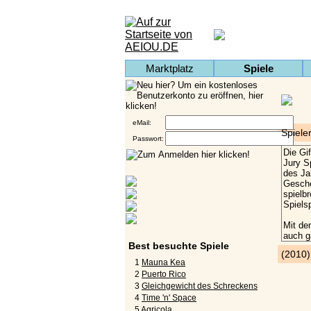
Marktplatz
Spiele
eMail:
Spiele
Passwort:
Best besuchte Spiele
(2010
1
Mauna Kea
2
Puerto Rico
3
Gleichgewicht des Schreckens
4
Time 'n' Space
5
Agricola