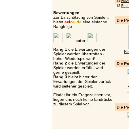
14
Aufz
15
Euph
Bewertungen
Zur Einschätzung von Spielen,
Die Pr
bietet
a
e
i
o
u
.
d
e
eine einfache
Rangfolge:
,
oder
Rang 1
die Erwartungen der
Ki
Spieler werden übertroffen -
hoher Wiederspielwert!
Rang 2
die Erwartungen der
Die Pr
Spieler werden erfüllt - wird
gerne gespielt.
Rang 3
bleibt hinter den
Erwartungen der Spieler zurück -
wird seltener gespielt.
Findet ihr ein Fragezeichen vor,
liegen uns noch keine Eindrücke
zu diesem Spiel vor.
Die Pr