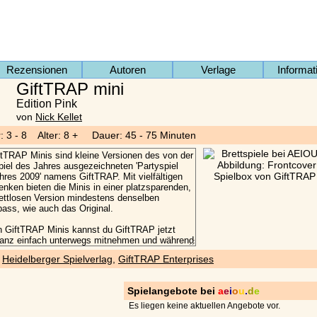
Rezensionen
Autoren
Verlage
Informat
GiftTRAP mini
Edition Pink
von
Nick Kellet
r: 3 - 8 Alter: 8 + Dauer: 45 - 75 Minuten
)
Heidelberger Spielverlag
,
GiftTRAP Enterprises
Spielangebote bei
a
e
i
o
u
.
d
e
Es liegen keine aktuellen Angebote vor.