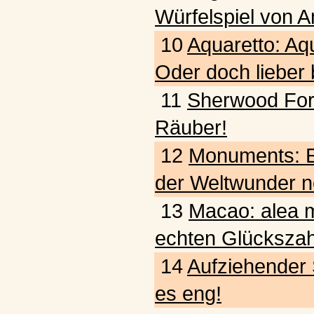
Würfelspiel von A
10
Aquaretto: Aq
Oder doch lieber
11
Sherwood Fore
Räuber!
12
Monuments: E
der Weltwunder n
13
Macao: alea m
echten Glückszah
14
Aufziehender 
es eng!