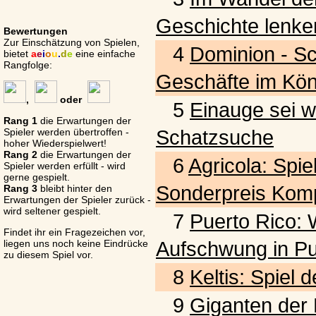
Geschichte lenke
Bewertungen
Zur Einschätzung von Spielen,
4
Dominion - S
bietet
a
e
i
o
u
.
d
e
eine einfache
Rangfolge:
Geschäfte im Kön
,
oder
5
Einauge sei w
Rang 1
die Erwartungen der
Schatzsuche
Spieler werden übertroffen -
hoher Wiederspielwert!
Rang 2
die Erwartungen der
6
Agricola: Spie
Spieler werden erfüllt - wird
gerne gespielt.
Sonderpreis Komp
Rang 3
bleibt hinter den
Erwartungen der Spieler zurück -
wird seltener gespielt.
7
Puerto Rico: W
Findet ihr ein Fragezeichen vor,
Aufschwung in Pu
liegen uns noch keine Eindrücke
zu diesem Spiel vor.
8
Keltis: Spiel
9
Giganten der L