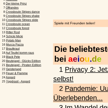
6
Der kleine Prinz
7
Offrandes
8
Crossboule Stripes dance
9
Crossboule Stripes shake
10
Crossboule Stripes slide
Spiele mit Freunden teilen!
11
Crossboule ocean
12
Crossboule forest
13
Ritter Rost
14
Schicki Micki
15
Potato Man
16
Mucca Pazza
Die beliebtes
17
Brautkraut
18
Auf Teufel komm raus
bei
a
e
i
o
u
.
d
e
19
Black Pete
20
Beutejagd - Glücks Edition
21
Beutejagd - Piraten Edition
1
Privacy 2: Jet
22
Geisterjagd
23
Feuer & Flamme
selbst!
24
Asgard
25
Yggdrasil - Asgard
2
Pandemie: Uu
Überlebenden...
3
Im Wandel der