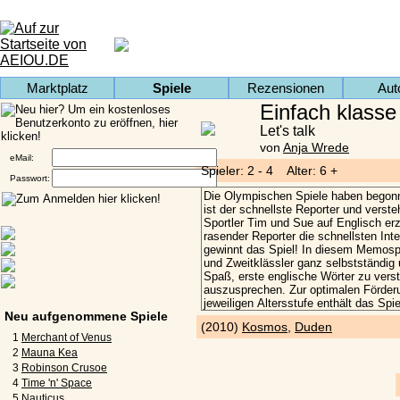
Marktplatz
Spiele
Rezensionen
Aut
Einfach klasse
Let's talk
von
Anja Wrede
eMail:
Spieler: 2 - 4 Alter: 6 +
Passwort:
Neu aufgenommene Spiele
(2010)
Kosmos
,
Duden
1
Merchant of Venus
2
Mauna Kea
3
Robinson Crusoe
4
Time 'n' Space
5
Nauticus