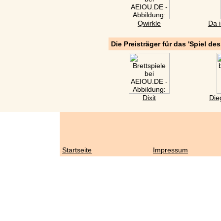
Qwirkle
Da i
Die Preisträger für das 'Spiel de
Dixit
Die
Startseite
Impressum