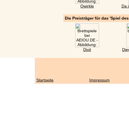
Qwirkle
Da i
Die Preisträger für das 'Spiel de
Dixit
Die
Startseite
Impressum