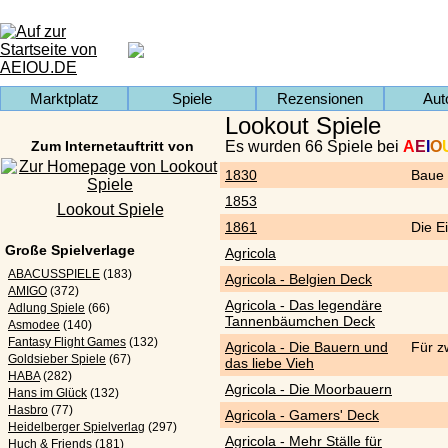
Marktplatz
Spiele
Rezensionen
Aut
Lookout Spiele
Zum Internetauftritt von
Es wurden 66 Spiele bei
A
E
I
O
1830
Baue 
1853
Lookout Spiele
1861
Die E
Große Spielverlage
Agricola
ABACUSSPIELE
(183)
Agricola - Belgien Deck
AMIGO
(372)
Agricola - Das legendäre
Adlung Spiele
(66)
Tannenbäumchen Deck
Asmodee
(140)
Fantasy Flight Games
(132)
Agricola - Die Bauern und
Für z
Goldsieber Spiele
(67)
das liebe Vieh
HABA
(282)
Agricola - Die Moorbauern
Hans im Glück
(132)
Hasbro
(77)
Agricola - Gamers' Deck
Heidelberger Spielverlag
(297)
Agricola - Mehr Ställe für
Huch & Friends
(181)