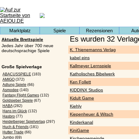
Marktplatz
Spiele
Rezensionen
Aut
Es wurden 32 Verlag
Aktuelle Brettspiele
Jedes Jahr über 700 neue
K. Thienemanns Verlag
deutschsprachige Spiele
kabel eins
Kallmeyer Lernspiele
Große Spielverlage
Katholisches Bibelwerk
ABACUSSPIELE
(183)
AMIGO
(372)
Ken Follett
Adlung Spiele
(66)
KIDDINX Studios
Asmodee
(140)
Fantasy Flight Games
(132)
Kidult Game
Goldsieber Spiele
(67)
HABA
(282)
Kiehly
Hans im Glück
(132)
Kiepenheuer & Witsch
Hasbro
(77)
Heidelberger Spielverlag
(297)
Kinderkanal
Huch & Friends
(181)
KiniGame
Hutter Trade
(66)
Jumbo
(69)
Kirchengemeinde