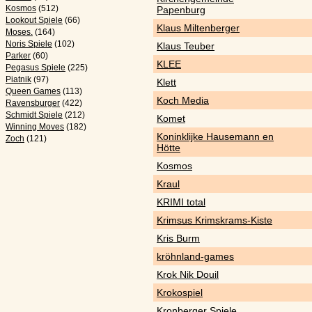
Kosmos
(512)
Papenburg
Lookout Spiele
(66)
Klaus Miltenberger
Moses.
(164)
Noris Spiele
(102)
Klaus Teuber
Parker
(60)
KLEE
Pegasus Spiele
(225)
Piatnik
(97)
Klett
Queen Games
(113)
Koch Media
Ravensburger
(422)
Schmidt Spiele
(212)
Komet
Winning Moves
(182)
Koninklijke Hausemann en
Zoch
(121)
Hötte
Kosmos
Kraul
KRIMI total
Krimsus Krimskrams-Kiste
Kris Burm
kröhnland-games
Krok Nik Douil
Krokospiel
Kronberger Spiele