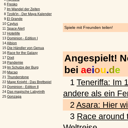
6
Fresko
7
Im Wandel der Zeiten
8
Tzolk'in - Der Maya Kalender
9
El Grande
10
Caylus
Spiele mit Freunden teilen!
11
Space Alert
12
Hotellife
13
Dominion - Edition I
14
Albion
15
Die Händler von Genua
16
Race for the Galaxy
Angespielt! 
17
Dixit
18
Pandemie
bei
a
e
i
o
u
.
d
e
19
Im Schutze der Burg
20
Macao
21
Thunderstone
1
Teneriffa: Im 
22
Mage Knight - Das Brettspiel
23
Dominion - Edition II
andere als ein Fe
24
Das magische Labyrinth
25
Gonzaga
2
Asara: Hier wi
3
Race around t
Weltreise