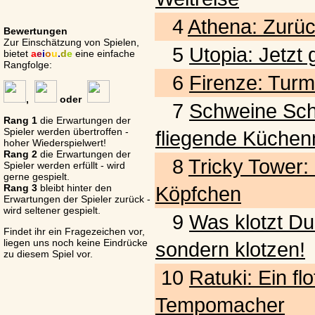
4
Athena: Zurück
Bewertungen
Zur Einschätzung von Spielen,
5
Utopia: Jetzt
bietet
a
e
i
o
u
.
d
e
eine einfache
Rangfolge:
6
Firenze: Turm
,
oder
7
Schweine Schwar
Rang 1
die Erwartungen der
Spieler werden übertroffen -
fliegende Küchen
hoher Wiederspielwert!
Rang 2
die Erwartungen der
8
Tricky Tower:
Spieler werden erfüllt - wird
gerne gespielt.
Rang 3
bleibt hinter den
Köpfchen
Erwartungen der Spieler zurück -
wird seltener gespielt.
9
Was klotzt Du
Findet ihr ein Fragezeichen vor,
liegen uns noch keine Eindrücke
sondern klotzen!
zu diesem Spiel vor.
10
Ratuki: Ein fl
Tempomacher