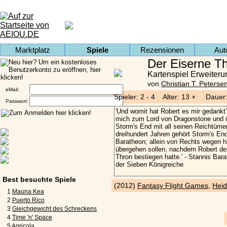
Marktplatz
Spiele
Rezensionen
Aut
Der Eiserne Th
Kartenspiel Erweiteru
von
Christian T. Peterse
eMail:
Spieler: 2 - 4 Alter: 13 + Dauer:
Passwort:
Best besuchte Spiele
(2012)
Fantasy Flight Games
,
Heid
1
Mauna Kea
2
Puerto Rico
3
Gleichgewicht des Schreckens
4
Time 'n' Space
5
Agricola