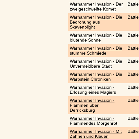
Warhammer Invasion - Der
Battl
zweigeschweifte Komet
Warhammer Invasion - Die
Battl
Bedrohung aus
Skavenblight
Warhammer Invasion - Die
Battl
blutende Sonne
Warhammer Invasion - Die
Battl
stumme Schmiede
Warhammer Invasion - Die
Battl
Unvermeidbare Stadt
Warhammer Invasion - Die
Battl
Warpstein Chroniken
Warhammer Invasion -
Battl
Erlösung eines Magiers
Warhammer Invasion -
Battl
Flammen über
Derricksburg
Warhammer Invasion -
Battl
Flammendes Morgenrot
Warhammer Invasion - Mit
Battl
Zähnen und Klauen