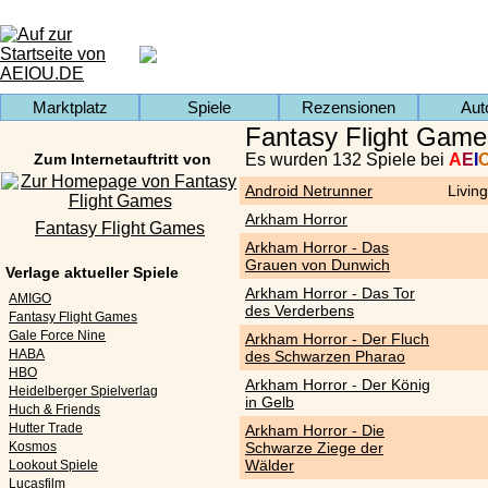
Marktplatz
Spiele
Rezensionen
Aut
Fantasy Flight Game
Zum Internetauftritt von
Es wurden 132 Spiele bei
A
E
I
Android Netrunner
Livin
Arkham Horror
Fantasy Flight Games
Arkham Horror - Das
Grauen von Dunwich
Verlage aktueller Spiele
Arkham Horror - Das Tor
AMIGO
des Verderbens
Fantasy Flight Games
Gale Force Nine
Arkham Horror - Der Fluch
HABA
des Schwarzen Pharao
HBO
Arkham Horror - Der König
Heidelberger Spielverlag
in Gelb
Huch & Friends
Hutter Trade
Arkham Horror - Die
Kosmos
Schwarze Ziege der
Wälder
Lookout Spiele
Lucasfilm