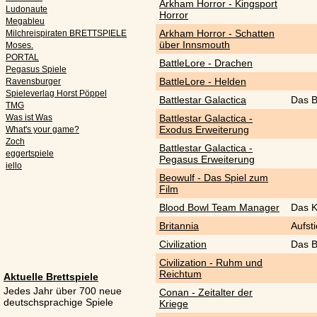
Arkham Horror - Kingsport
Ludonaute
Horror
Megableu
Arkham Horror - Schatten
Milchreispiraten BRETTSPIELE
über Innsmouth
Moses.
PORTAL
BattleLore - Drachen
Pegasus Spiele
BattleLore - Helden
Ravensburger
Spieleverlag Horst Pöppel
Battlestar Galactica
Das B
TMG
Was ist Was
Battlestar Galactica -
Exodus Erweiterung
What's your game?
Zoch
Battlestar Galactica -
eggertspiele
Pegasus Erweiterung
iello
Beowulf - Das Spiel zum
Film
Blood Bowl Team Manager
Das K
Britannia
Aufst
Civilization
Das B
Civilization - Ruhm und
Reichtum
Aktuelle Brettspiele
Jedes Jahr über 700 neue
Conan - Zeitalter der
deutschsprachige Spiele
Kriege