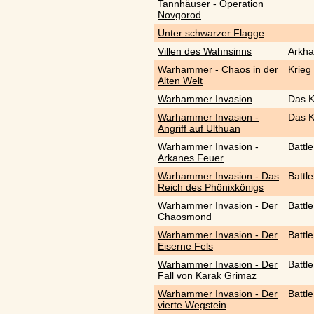
Tannhäuser - Operation
Novgorod
Unter schwarzer Flagge
Villen des Wahnsinns
Arkha
Warhammer - Chaos in der
Krieg
Alten Welt
Warhammer Invasion
Das K
Warhammer Invasion -
Das K
Angriff auf Ulthuan
Warhammer Invasion -
Battl
Arkanes Feuer
Warhammer Invasion - Das
Battl
Reich des Phönixkönigs
Warhammer Invasion - Der
Battl
Chaosmond
Warhammer Invasion - Der
Battl
Eiserne Fels
Warhammer Invasion - Der
Battl
Fall von Karak Grimaz
Warhammer Invasion - Der
Battl
vierte Wegstein