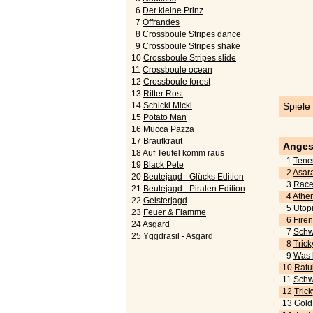
6
Der kleine Prinz
7
Offrandes
8
Crossboule Stripes dance
9
Crossboule Stripes shake
10
Crossboule Stripes slide
11
Crossboule ocean
12
Crossboule forest
13
Ritter Rost
14
Schicki Micki
Spiele
15
Potato Man
16
Mucca Pazza
17
Brautkraut
Anges
18
Auf Teufel komm raus
1
Tener
19
Black Pete
2
Asara
20
Beutejagd - Glücks Edition
3
Race 
21
Beutejagd - Piraten Edition
4
Athen
22
Geisterjagd
5
Utopi
23
Feuer & Flamme
6
Fire
24
Asgard
7
Schwe
25
Yggdrasil - Asgard
8
Tric
9
Was k
10
Ratu
11
Schwe
12
Trick
13
Gold!