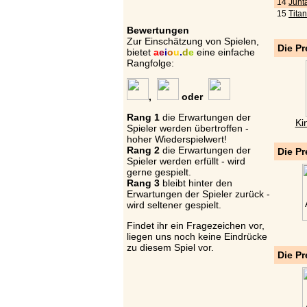
14
Junta
15
Tita
Bewertungen
Zur Einschätzung von Spielen,
Die Pr
bietet
a
e
i
o
u
.
d
e
eine einfache
Rangfolge:
,
oder
Rang 1
die Erwartungen der
Ki
Spieler werden übertroffen -
hoher Wiederspielwert!
Rang 2
die Erwartungen der
Die Pr
Spieler werden erfüllt - wird
gerne gespielt.
Rang 3
bleibt hinter den
Erwartungen der Spieler zurück -
wird seltener gespielt.
Findet ihr ein Fragezeichen vor,
liegen uns noch keine Eindrücke
zu diesem Spiel vor.
Die Pr