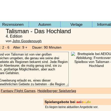
Rezensionen
Autoren
Verlage
Informat
Talisman - Das Hochland
4. Edition
von
John Goodenough
r: 2 - 6 Alter: 9 + Dauer: 90 Minuten
)
Fantasy Flight Games
,
Heidelberger Spielverlag
Spielangebote bei
a
e
i
o
u
.
d
e
Es liegen keine aktuellen Angebote vor.